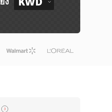
KWD
ยัง
3