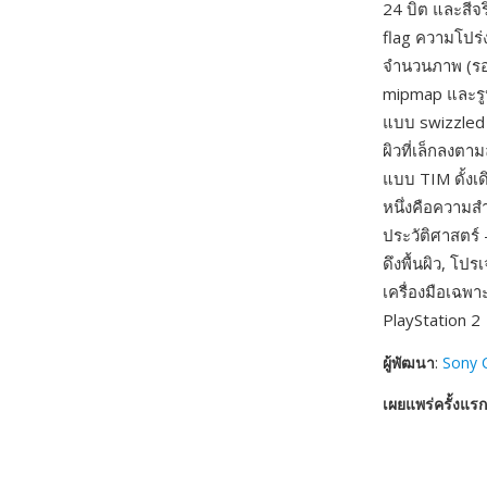
24 บิต และสีจ
flag ความโปร่
จำนวนภาพ (รอง
mipmap และรูป
แบบ swizzled 
ผิวที่เล็กลงตา
แบบ TIM ดั้งเ
หนึ่งคือความส
ประวัติศาสตร์ 
ดึงพื้นผิว, โ
เครื่องมือเฉพา
PlayStation 2
ผู้พัฒนา
:
Sony 
เผยแพร่ครั้งแรก