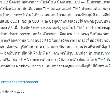
ริง 32 บิตพร้อมอัลฟาความโปร่งใส 8 บิตเต็มรูปแบบ — เป็นการอัปเกร
งใสกึ่งหนึ่งแบบบิตเดียวของ TIM คอนเทนเนอร์ TM2 ประกอบด้วยเฮดเด
รับหลายภาพในไฟล์เดียว), เฮดเดอร์ภาพแต่ละภาพที่ระบุมิติ ความลึก
แบบ CLUT, ข้อมูล CLUT และข้อมูลภาพที่จัดเรียงให้ตรงกับรูปแบบ
ของ GS เพื่อประสิทธิภาพการเรนเดอร์สูงสุด ไฟล์ TM2 รองรับ mipmap (
มลำดับสำหรับการเรนเดอร์ระดับรายละเอียดตามระยะทาง) ซึ่งเป็นคุณสมบั
ดิม สะท้อนความสามารถของ PS2 ในการจัดการการกรองพื้นผิวที่ซับซ้อนขึ
ำคัญต่อการอนุรักษ์เกม: เกม PS2 หลายพันเกม — คอนโซลที่ขายดีที่สุด
— จัดเก็บทรัพย์สินพื้นผิวเป็นไฟล์ TM2 ทำให้รูปแบบนี้จำเป็นสำหรับ
กา
ปรเจกต์รีมาสเตอร์ HD และการศึกษาประวัติศาสตร์ศิลปะเกม ไฟล์ TM2 จ
ะทางอย่าง Rainbow, noesis และ ImageMagick รวมถึงยูทิลิตี้ดีบักของอี
Computer Entertainment
: 4 มีนาคม 2000