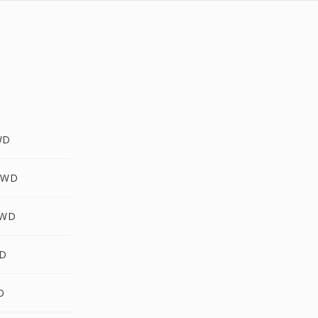
WD
KWD
KWD
WD
D