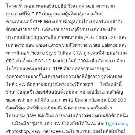
โครงสร้างคอนเทนเนอร์แบบฮีป ซึ่งแตกต่างอย่างมากจาก
แนวทางที่ใช้ TIFF เป็นฐานของผู้ผลิตกล้องส่วนใหญ่
คอนเทนเนอร์ CIFF จัดระเบียบข้อมูลเป็นไดเรกทอรีแบบลำดับ
ชั้นของรายการฮีป แต่ละรายการระบุด้วยประเภทและแท็ก
ประกอบด้วยข้อมูลภาพดิบ ภาพขนาดย่อ JPEG ข้อมูล EXIF และ
เมทาดาทาเฉพาะของ Canon รวมถึงตาราง White Balance และ
พารามิเตอร์ Picture Style ในที่สุด CRW ถูกแทนที่ด้วยฟอร์แมต
CR2 เริ่มตั้งแต่ EOS-1D Mark II ในปี 2004 เมื่อ Canon เปลี่ยน
ไปใช้คอนเทนเนอร์แบบ TIFF ที่สอดคล้องกับมาตรฐาน
อุตสาหกรรมมากขึ้นและรองรับความลึกสีที่สูงกว่า จุดเด่นของ
ไฟล์ CRW คือความสมบูรณ์ทางประวัติศาสตร์ — ไฟล์เหล่านี้
รักษาข้อมูลเซ็นเซอร์ต้นฉบับทั้งหมดจากช่วงเปลี่ยนผ่านสำคัญ
ของการถ่ายภาพดิจิทัล และภาพ 12 บิตจากกล้องเช่น EOS D30
ยังคงให้ผลลัพธ์ที่ยอดเยี่ยมเมื่อนำมาประมวลผลใหม่ด้วย
โปรแกรม RAW สมัยใหม่ การรองรับที่กว้างขวางเป็นอีกข้อดีหนึ่ง
— แม้จะมีอายุมาก แต่ CRW ยังคงเปิดได้ใน Adobe
Lightroom
,
Photoshop, RawTherapee และโปรแกรมแปลงไฟล์สมัยใหม่