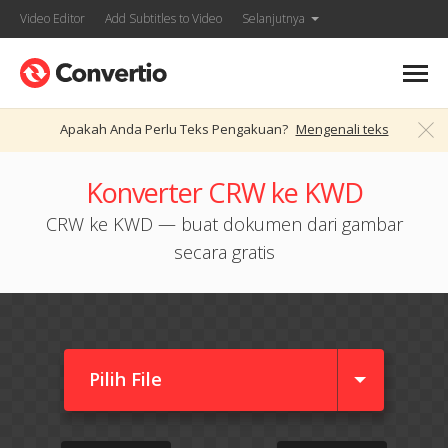
Video Editor
Add Subtitles to Video
Selanjutnya
Apakah Anda Perlu Teks Pengakuan?
Mengenali teks
Konverter CRW ke KWD
CRW ke KWD — buat dokumen dari gambar
secara gratis
Pilih File