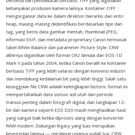
berbeda dari pendekatan berbasis TIFF yang digunakan
kebanyakan produsen kamera lainnya. Kontainer CIFF
mengorganisir data ke dalam direktori hierarkis dari entri
heap, masing-masing diidentifikasi berdasarkan tipe dan
tag, yang berisi data gambar mentah, thumbnail JPEG,
informasi EXIF, dan metadata proprietary Canon termasuk
tabel White Balance dan parameter Picture Style. CRW
akhirnya digantikan oleh format CR2 dimulai dari EOS-1D
Mark II pada tahun 2004, ketika Canon beralih ke kontainer
berbasis TIFF yang lebih selaras dengan konvensi industri
dan mendukung kedalaman bit yang lebih tinggi. Salah satu
keunggulan file CRW adalah kelengkapan historis: format ini
mempertahankan data sensor asli utuh dari periode
transisi penting dalam fotografi digital, dan tangkapan 12-
bit dari kamera seperti EOS D30 masih menghasilkan hasil
yang sangat baik ketika diproses ulang dengan konverter
RAW modern. Dukungan legacy yang luas merupakan
keunggulan lainnya — meskipun usianya sudah tua, CRW