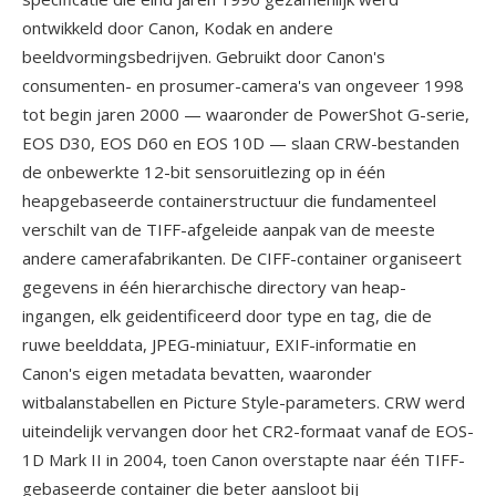
ontwikkeld door Canon, Kodak en andere
beeldvormingsbedrijven. Gebruikt door Canon's
consumenten- en prosumer-camera's van ongeveer 1998
tot begin jaren 2000 — waaronder de PowerShot G-serie,
EOS D30, EOS D60 en EOS 10D — slaan CRW-bestanden
de onbewerkte 12-bit sensoruitlezing op in één
heapgebaseerde containerstructuur die fundamenteel
verschilt van de TIFF-afgeleide aanpak van de meeste
andere camerafabrikanten. De CIFF-container organiseert
gegevens in één hierarchische directory van heap-
ingangen, elk geidentificeerd door type en tag, die de
ruwe beelddata, JPEG-miniatuur, EXIF-informatie en
Canon's eigen metadata bevatten, waaronder
witbalanstabellen en Picture Style-parameters. CRW werd
uiteindelijk vervangen door het CR2-formaat vanaf de EOS-
1D Mark II in 2004, toen Canon overstapte naar één TIFF-
gebaseerde container die beter aansloot bij