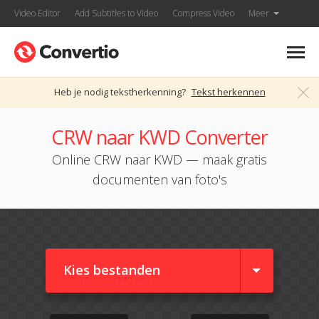
Video Editor
Add Subtitles to Video
Compress Video
Meer
Heb je nodig tekstherkenning?
Tekst herkennen
CRW naar KWD Converter
Online CRW naar KWD — maak gratis
documenten van foto's
Kies bestanden