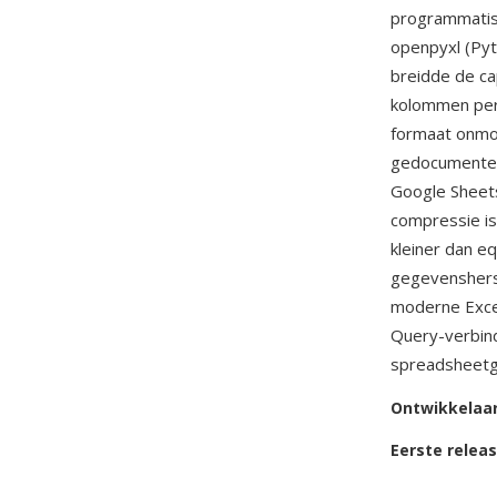
programmatisc
openpyxl (Pyt
breidde de ca
kolommen per 
formaat onmog
gedocument
Google Sheets
compressie is
kleiner dan e
gegevensherst
moderne Excel
Query-verbind
spreadsheetge
Ontwikkelaa
Eerste relea