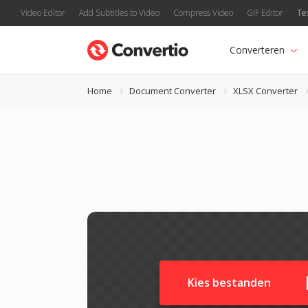
Video Editor
Add Subtitles to Video
Compress Video
GIF Editor
Te
Converteren
Home
Document Converter
XLSX Converter
Kies bestanden