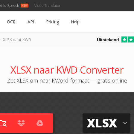
xt to Speech
Video Translator
OCR
API
Pricing
Help
Uitstekend
XLSX naar KWD
XLSX naar KWD Converter
Zet XLSX om naar KWord-formaat — gratis online
XLSX