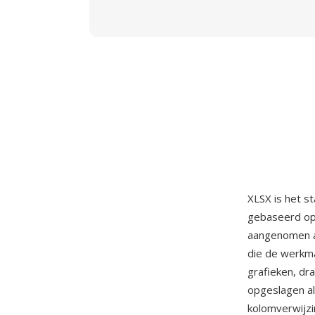
XLSX is het 
gebaseerd op
aangenomen a
die de werkma
grafieken, dr
opgeslagen al
kolomverwijz