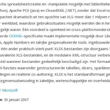
he spreadsheetcreatie en -manipulatie mogelijk met bibliotheke
hon), Apache POI (Java) en ClosedXML (.NET) zonder dat Excel no
paciteit dramatisch uit ten opzichte van XLS: meer dan 1 miljoen r
werkblad, waardoor gebruikssituaties mogelijk werden die in het
elijk waren. Één voordeel is openheid en cross-platformonders
eerde
OOXML
-specificatie maakt implementatie mogelijk door Lib
, Apple Numbers en talrijke gespecialiseerde tools. Ingebouwde
 één ander praktisch sterk punt: XLSX-bestanden zijn doorgaan
quivalente XLS-bestanden, en de modulaire XML-structuur verbet
el wanneer bestanden gedeeltelijk beschadigd zijn. Het formaa
-functies waaronder gestructureerde tabellen, slicers, sparklin
ingen en realtime co-authoring. XLSX is het standaardformaat 
gevensuitwisseling in zakelijke, wetenschappelijke en overheid
r
:
Microsoft
se
: 30 januari 2007