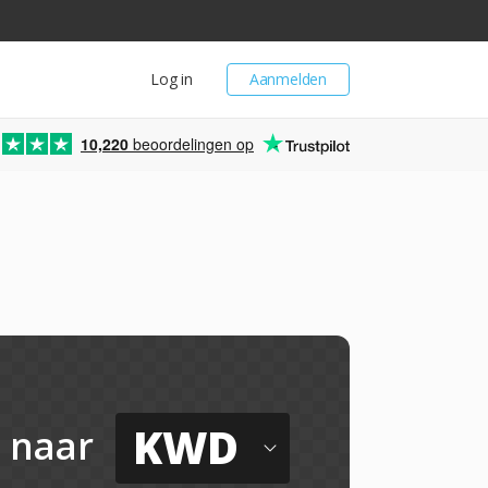
Log in
Aanmelden
10,220
beoordelingen op
KWD
naar