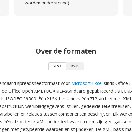
worden ondersteund)
Over de formaten
XLSX
KWD
standaard spreadsheetformaat voor
Microsoft Excel
sinds Office 
 de Office Open XML (OOXML)-standaard gepubliceerd als ECM
ls ISO/IEC 29500. Één XLSX-bestand is één ZIP-archief met X
pstructuur, werkbladgegevens, stijlen, gedeelde tekenreeksen, 
aaitabellen en relaties tussen componenten beschrijven. Elk werk
s één afzonderlijk XML-onderdeel waarin cellen zijn georganiseerd
ingen met getypeerde waarden en stijlindexen. De XML-basis ma