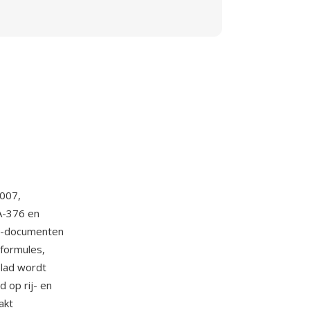
2007,
A-376 en
ML-documenten
formules,
blad wordt
 op rij- en
akt