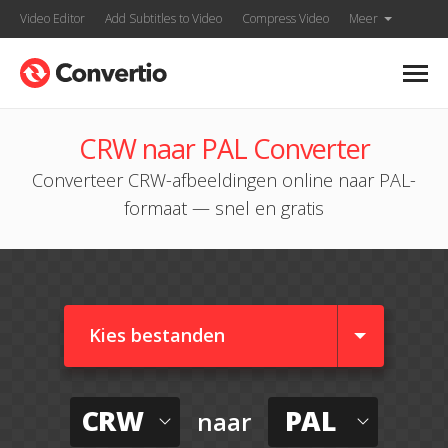
Video Editor
Add Subtitles to Video
Compress Video
Meer
CRW naar PAL Converter
Converteer CRW-afbeeldingen online naar PAL-
formaat — snel en gratis
Kies bestanden
CRW
PAL
naar