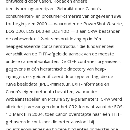
ontwikkeld door Canon, Kodak en andere
beeldvormingsbedrijven. Gebruikt door Canon's
consumenten- en prosumer-camera's van ongeveer 1998
tot begin jaren 2000 — waaronder de PowerShot G-serie,
EOS D30, EOS D60 en EOS 10D — slaan CRW-bestanden
de onbewerkte 12-bit sensoruitlezing op in één
heapgebaseerde containerstructuur die fundamenteel
verschilt van de TIFF-afgeleide aanpak van de meeste
andere camerafabrikanten. De CIFF-container organiseert
gegevens in één hierarchische directory van heap-
ingangen, elk geidentificeerd door type en tag, die de
ruwe beelddata, JPEG-miniatuur, EXIF-informatie en
Canon's eigen metadata bevatten, waaronder
witbalanstabellen en Picture Style-parameters. CRW werd
uiteindelijk vervangen door het CR2-formaat vanaf de EOS-
1D Mark II in 2004, toen Canon overstapte naar één TIFF-
gebaseerde container die beter aansloot bij
industrieconventies en hogere bitdieptes ondersteunde.