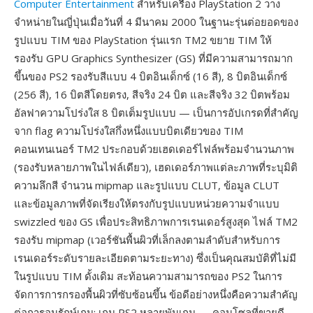
Computer Entertainment
สำหรับเครื่อง PlayStation 2 วาง
จำหน่ายในญี่ปุ่นเมื่อวันที่ 4 มีนาคม 2000 ในฐานะรุ่นต่อยอดของ
รูปแบบ TIM ของ PlayStation รุ่นแรก TM2 ขยาย TIM ให้
รองรับ GPU Graphics Synthesizer (GS) ที่มีความสามารถมาก
ขึ้นของ PS2 รองรับสีแบบ 4 บิตอินเด็กซ์ (16 สี), 8 บิตอินเด็กซ์
(256 สี), 16 บิตสีโดยตรง, สีจริง 24 บิต และสีจริง 32 บิตพร้อม
อัลฟาความโปร่งใส 8 บิตเต็มรูปแบบ — เป็นการอัปเกรดที่สำคัญ
จาก flag ความโปร่งใสกึ่งหนึ่งแบบบิตเดียวของ TIM
คอนเทนเนอร์ TM2 ประกอบด้วยเฮดเดอร์ไฟล์พร้อมจำนวนภาพ
(รองรับหลายภาพในไฟล์เดียว), เฮดเดอร์ภาพแต่ละภาพที่ระบุมิติ
ความลึกสี จำนวน mipmap และรูปแบบ CLUT, ข้อมูล CLUT
และข้อมูลภาพที่จัดเรียงให้ตรงกับรูปแบบหน่วยความจำแบบ
swizzled ของ GS เพื่อประสิทธิภาพการเรนเดอร์สูงสุด ไฟล์ TM2
รองรับ mipmap (เวอร์ชันพื้นผิวที่เล็กลงตามลำดับสำหรับการ
เรนเดอร์ระดับรายละเอียดตามระยะทาง) ซึ่งเป็นคุณสมบัติที่ไม่มี
ในรูปแบบ TIM ดั้งเดิม สะท้อนความสามารถของ PS2 ในการ
จัดการการกรองพื้นผิวที่ซับซ้อนขึ้น ข้อดีอย่างหนึ่งคือความสำคัญ
ต่อการอนุรักษ์เกม: เกม PS2 หลายพันเกม — คอนโซลที่ขายดี