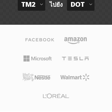
TM2
DOT
ไปยัง