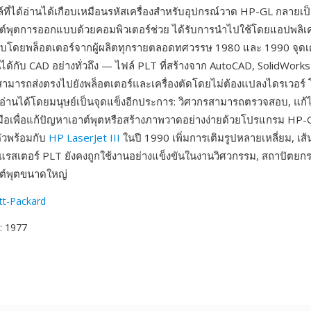
์ที่ได้อ่านได้เกือบเหมือนรหัสเครื่องสำหรับอุปกรณ์วาด HP-GL กลาย
าต์พุตการออกแบบด้วยคอมพิวเตอร์ช่วย ได้รับการนำไปใช้โดยแอปพลิ
ับโดยพล็อตเตอร์จากผู้ผลิตทุกรายตลอดทศวรรษ 1980 และ 1990 จุดเด
ได้กับ CAD อย่างทั่วถึง — ไฟล์ PLT ที่สร้างจาก AutoCAD, SolidWork
ามารถส่งตรงไปยังพล็อตเตอร์และเครื่องตัดโดยไม่ต้องแปลงไดรเวอร์ โ
อ่านได้โดยมนุษย์เป็นจุดแข็งอีกประการ: วิศวกรสามารถตรวจสอบ, แก้
มือเพื่อแก้ปัญหาเอาต์พุตหรือสร้างภาพวาดอย่างง่ายด้วยโปรแกรม HP-G
ตัวพร้อมกับ
HP LaserJet III
ในปี 1990 เพิ่มการเติมรูปหลายเหลี่ยม, เส้
รสเตอร์ PLT ยังคงถูกใช้งานอย่างแข็งขันในงานวิศวกรรม, สถาปัตย
าต์พุตขนาดใหญ่
tt-Packard
: 1977