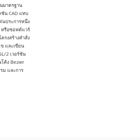
เป็นมาตรฐาน
เคชัน CAD แทบ
่นประการหนึ่ง
s หรือซอฟต์แวร์
ครงสร้างคำสั่ง
ไข และเขียน
L/2 เวอร์ชัน
นโค้ง Bezier
กรรม และการ