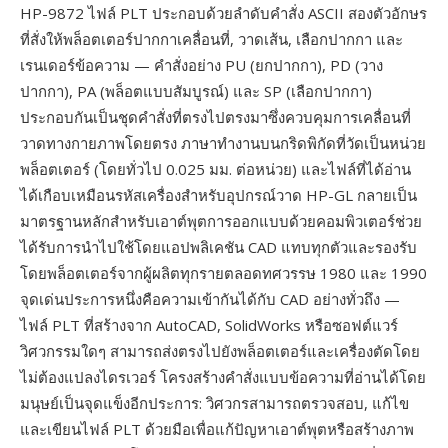
HP-9872 ไฟล์ PLT ประกอบด้วยลำดับคำสั่ง ASCII สองตัวอักษร
ที่สั่งให้พล็อตเตอร์ปากกาเคลื่อนที่, วาดเส้น, เลือกปากกา และ
เรนเดอร์ข้อความ — คำสั่งอย่าง PU (ยกปากกา), PD (วาง
ปากกา), PA (พล็อตแบบสัมบูรณ์) และ SP (เลือกปากกา)
ประกอบกันเป็นชุดคำสั่งที่ตรงไปตรงมาซึ่งควบคุมการเคลื่อนที่
วาดทางกายภาพโดยตรง ภาษาทำงานบนกริดพิกัดที่วัดเป็นหน่วย
พล็อตเตอร์ (โดยทั่วไป 0.025 มม. ต่อหน่วย) และไฟล์ที่ได้อ่าน
ได้เกือบเหมือนรหัสเครื่องสำหรับอุปกรณ์วาด HP-GL กลายเป็น
มาตรฐานหลักสำหรับเอาต์พุตการออกแบบด้วยคอมพิวเตอร์ช่วย
ได้รับการนำไปใช้โดยแอปพลิเคชัน CAD แทบทุกตัวและรองรับ
โดยพล็อตเตอร์จากผู้ผลิตทุกรายตลอดทศวรรษ 1980 และ 1990
จุดเด่นประการหนึ่งคือความเข้ากันได้กับ CAD อย่างทั่วถึง —
ไฟล์ PLT ที่สร้างจาก AutoCAD, SolidWorks หรือซอฟต์แวร์
วิศวกรรมใดๆ สามารถส่งตรงไปยังพล็อตเตอร์และเครื่องตัดโดย
ไม่ต้องแปลงไดรเวอร์ โครงสร้างคำสั่งแบบข้อความที่อ่านได้โดย
มนุษย์เป็นจุดแข็งอีกประการ: วิศวกรสามารถตรวจสอบ, แก้ไข
และเขียนไฟล์ PLT ด้วยมือเพื่อแก้ปัญหาเอาต์พุตหรือสร้างภาพ