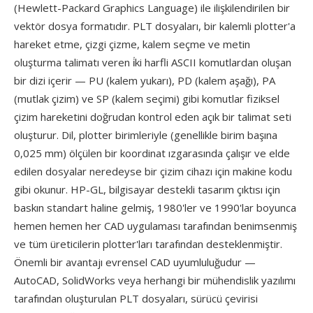
(Hewlett-Packard Graphics Language) ile ilişkilendirilen bir
vektör dosya formatıdır. PLT dosyaları, bir kalemli plotter'a
hareket etme, çizgi çizme, kalem seçme ve metin
oluşturma talimatı veren i̇ki harfli ASCII komutlardan oluşan
bir dizi içerir — PU (kalem yukarı), PD (kalem aşağı), PA
(mutlak çizim) ve SP (kalem seçimi) gibi komutlar fiziksel
çizim hareketini doğrudan kontrol eden açık bir talimat seti
oluşturur. Dil, plotter birimleriyle (genellikle birim başına
0,025 mm) ölçülen bir koordinat ızgarasında çalışır ve elde
edilen dosyalar neredeyse bir çizim cihazı için makine kodu
gibi okunur. HP-GL, bilgisayar destekli tasarım çıktısı için
baskın standart haline gelmiş, 1980'ler ve 1990'lar boyunca
hemen hemen her CAD uygulaması tarafından benimsenmiş
ve tüm üreticilerin plotter'ları tarafından desteklenmiştir.
Önemli bir avantajı evrensel CAD uyumluluğudur —
AutoCAD, SolidWorks veya herhangi bir mühendislik yazılımı
tarafından oluşturulan PLT dosyaları, sürücü çevirisi