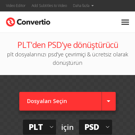
Video Editor
Add Subtitles to Video
Daha fazla
PLT'den PSD'ye dönüştürücü
plt dosyalarınızı psd'ye çevrimiçi & ücretsiz olarak
dönüştürün
Dosyaları Seçin
PLT
PSD
için