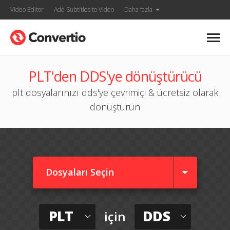
Video Editor
Add Subtitles to Video
Daha fazla
PLT'den DDS'ye dönüştürücü
plt dosyalarınızı dds'ye çevrimiçi & ücretsiz olarak
dönüştürün
Dosyaları Seçin
PLT
DDS
için