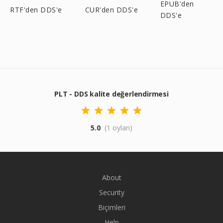
EPUB'den
RTF'den DDS'e
CUR'den DDS'e
DDS'e
PLT - DDS kalite değerlendirmesi
5.0
(1 oyları)
About
Security
Biçimleri
Help