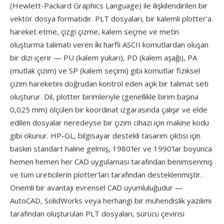
(Hewlett-Packard Graphics Language) ile ilişkilendirilen bir
vektör dosya formatıdır. PLT dosyaları, bir kalemli plotter'a
hareket etme, çizgi çizme, kalem seçme ve metin
oluşturma talimatı veren i̇ki harfli ASCII komutlardan oluşan
bir dizi içerir — PU (kalem yukarı), PD (kalem aşağı), PA
(mutlak çizim) ve SP (kalem seçimi) gibi komutlar fiziksel
çizim hareketini doğrudan kontrol eden açık bir talimat seti
oluşturur. Dil, plotter birimleriyle (genellikle birim başına
0,025 mm) ölçülen bir koordinat ızgarasında çalışır ve elde
edilen dosyalar neredeyse bir çizim cihazı için makine kodu
gibi okunur. HP-GL, bilgisayar destekli tasarım çıktısı için
baskın standart haline gelmiş, 1980'ler ve 1990'lar boyunca
hemen hemen her CAD uygulaması tarafından benimsenmiş
ve tüm üreticilerin plotter'ları tarafından desteklenmiştir.
Önemli bir avantajı evrensel CAD uyumluluğudur —
AutoCAD, SolidWorks veya herhangi bir mühendislik yazılımı
tarafından oluşturulan PLT dosyaları, sürücü çevirisi