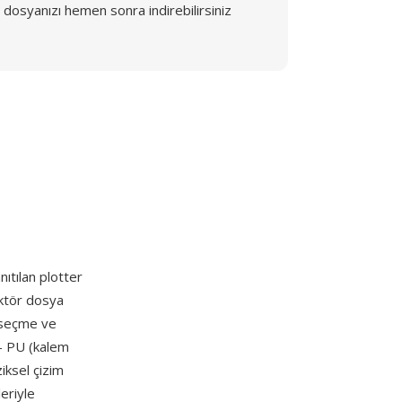
dosyanızı hemen sonra indirebilirsiniz
ıtılan plotter
ektör dosya
m seçme ve
 — PU (kalem
iksel çizim
leriyle