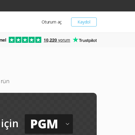
Oturum aç
Kaydol
mel
10,220
yorum
ürün
PGM
için