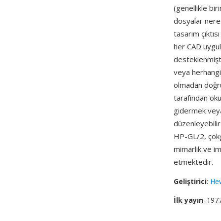
(genellikle bi
dosyalar nered
tasarım çıktıs
her CAD uygula
desteklenmişt
veya herhangi 
olmadan doğrud
tarafından oku
gidermek veya 
düzenleyebilir
HP-GL/2, çokge
mimarlık ve im
etmektedir.
Geliştirici
:
Hew
İlk yayın
: 197