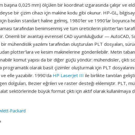
rim başına 0,025 mm) ölçülen bir koordinat ızgarasında çalışır ve el
eyse bir çizim cihazı için makine kodu gibi okunur. HP-GL, bilgisay
ı için baskın standart haline gelmiş, 1980'ler ve 1990'lar boyunc
ması tarafından benimsenmiş ve tüm üreticilerin plotter'ları taraf
ir. Önemli bir avantajı evrensel CAD uyumluluğudur — AutoCAD, S
bir mühendislik yazılımı tarafından oluşturulan PLT dosyaları, sürüc
an plotter'lara ve kesim makinelerine gönderilebilir. Metin tabanlı
nabilir komut yapısı da bir diğer güçlü yöndür: mühendisler, çıktı so
programatik olarak basit çizimler oluşturmak için PLT dosyalarını i
 ve elle yazabilir. 1990'da
HP LaserJet III
ile birlikte tanıtılan geliş
n dolguları, Bezier eğrileri ve raster desteği eklemiştir. PLT, mü
alat sektörlerinde büyük format çıktı için aktif olarak kullanılmaya
lett-Packard
7