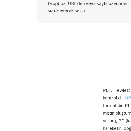
Dropbox, URL'den veya sayfa üzerinden
sürükleyerek seçin.
PLT, Hewlett-P
kontrol dili
HP
formatıdır. PL
metin oluşturm
yukarı), PD (k
hareketini doğ