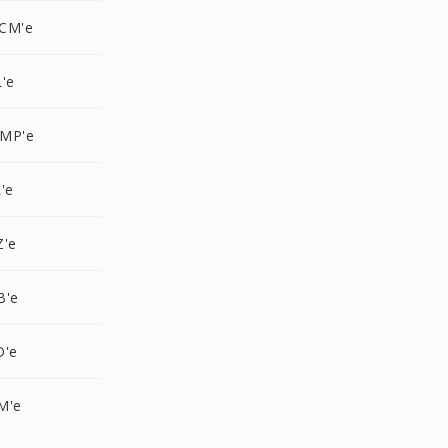
CM'e
'e
BMP'e
'e
Z'e
B'e
D'e
M'e