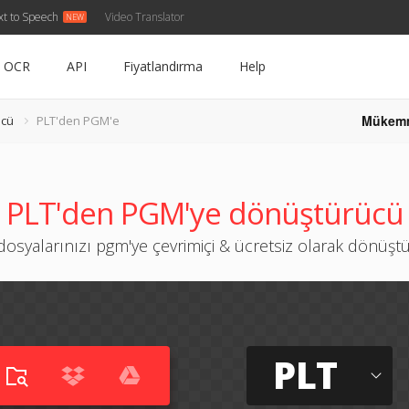
xt to Speech
Video Translator
OCR
API
Fiyatlandırma
Help
Mükem
ücü
PLT'den PGM'e
PLT'den PGM'ye dönüştürücü
 dosyalarınızı pgm'ye çevrimiçi & ücretsiz olarak dönüşt
PLT