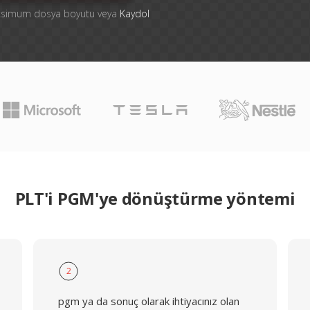
aksimum dosya boyutu veya
Kaydol
PLT'i PGM'ye dönüştürme yöntemi
2
pgm ya da sonuç olarak ihtiyacınız olan