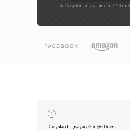
Dosyaları buraya bırakın. 1 GB m
1
Dosyaları bilgisayar, Google Drive,