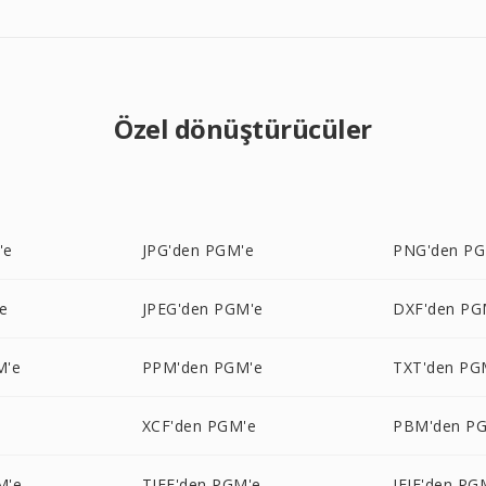
Özel dönüştürücüler
'e
JPG'den PGM'e
PNG'den PG
e
JPEG'den PGM'e
DXF'den PG
M'e
PPM'den PGM'e
TXT'den PG
e
XCF'den PGM'e
PBM'den P
M'e
TIFF'den PGM'e
JFIF'den PG