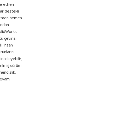
de edilen
ar destekli
a hemen hemen
ından
olidWorks
ü çevirisi
, i̇nsan
runlarını
nceleyebilir,
tirilmiş sürüm
hendislik,
 devam