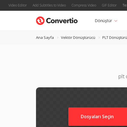
Video Editor
Add Subtitles to Video
Compress Video
GIF Editor
Te
Dönüştür
Ana Sayfa
Vektör Dönüştürücü
PLT Dönüştür
plt
Dosyaları Seçin