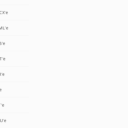
CX'e
ML'e
B'e
T'e
R'e
e
T'e
U'e