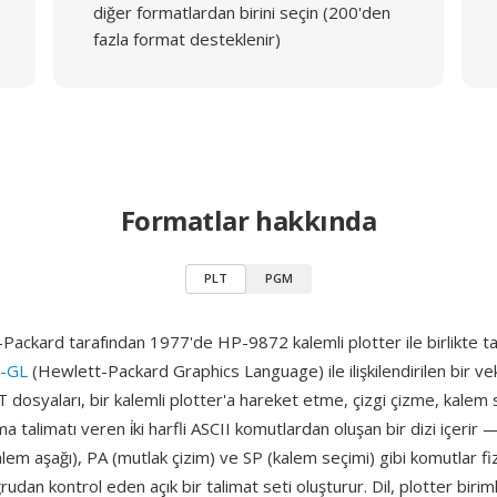
diğer formatlardan birini seçin (200'den
fazla format desteklenir)
Formatlar hakkında
PLT
PGM
ackard tarafından 1977'de HP-9872 kalemli plotter ile birlikte tan
-GL
(Hewlett-Packard Graphics Language) ile ilişkilendirilen bir v
T dosyaları, bir kalemli plotter'a hareket etme, çizgi çizme, kale
a talimatı veren i̇ki harfli ASCII komutlardan oluşan bir dizi içerir
alem aşağı), PA (mutlak çizim) ve SP (kalem seçimi) gibi komutlar fiz
rudan kontrol eden açık bir talimat seti oluşturur. Dil, plotter birim