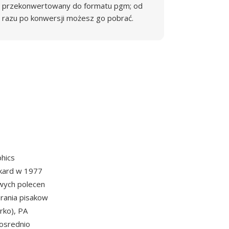
przekonwertowany do formatu pgm; od
razu po konwersji możesz go pobrać.
hics
kard w 1977
wych polecen
erania pisakow
rko), PA
posrednio