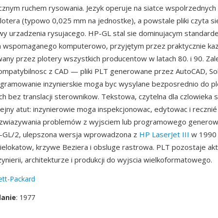
ycznym ruchem rysowania. Jezyk operuje na siatce wspolrzednych
lotera (typowo 0,025 mm na jednostke), a powstale pliki czyta sie
y urzadzenia rysujacego. HP-GL stal sie dominujacym standard
a wspomaganego komputerowo, przyjętym przez praktycznie kazd
wany przez plotery wszystkich producentow w latach 80. i 90. Zal
kompatybilnosc z CAD — pliki PLT generowane przez AutoCAD, So
gramowanie inzynierskie moga byc wysylane bezposrednio do pl
h bez translacji sterownikow. Tekstowa, czytelna dla czlowieka s
ejny atut: inzynierowie moga inspekcjonowac, edytowac i recznié p
ozwiazywania problemów z wyjsciem lub programowego generow
-GL/2, ulepszona wersja wprowadzona z
HP LaserJet III
w 1990 
ielokatow, krzywe Beziera i obsluge rastrowa. PLT pozostaje ak
ynierii, architekturze i produkcji do wyjscia wielkoformatowego.
ett-Packard
danie
: 1977