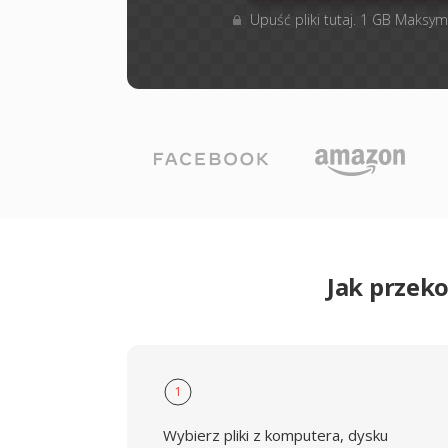
Upuść pliki tutaj. 1 GB Maksym
Jak przek
1
Wybierz pliki z komputera, dysku