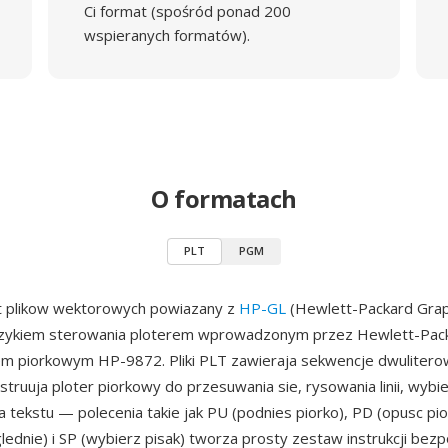
Ci format (spośród ponad 200
wspieranych formatów).
O formatach
PLT
PGM
t plikow wektorowych powiazany z
HP-GL
(Hewlett-Packard Grap
ezykiem sterowania ploterem wprowadzonym przez Hewlett-Pac
em piorkowym HP-9872. Pliki PLT zawieraja sekwencje dwulitero
nstruuja ploter piorkowy do przesuwania sie, rysowania linii, wybi
a tekstu — polecenia takie jak PU (podnies piorko), PD (opusc pio
lednie) i SP (wybierz pisak) tworza prosty zestaw instrukcji bez