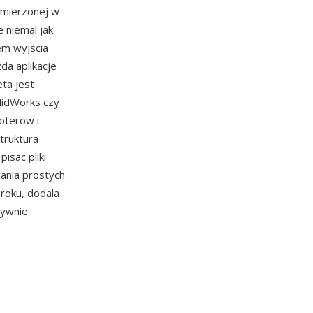
 mierzonej w
 niemal jak
em wyjscia
a aplikacje
eta jest
lidWorks czy
oterow i
truktura
isac pliki
ania prostych
roku, dodala
tywnie