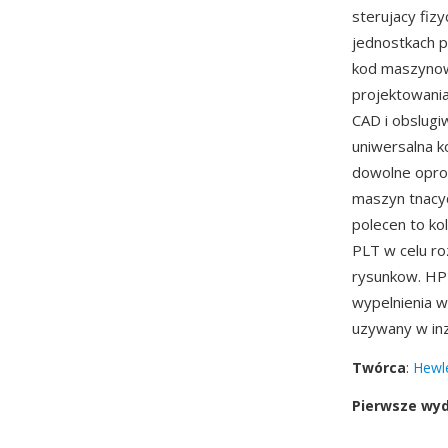
sterujacy fiz
jednostkach p
kod maszynow
projektowani
CAD i obslugi
uniwersalna 
dowolne opro
maszyn tnacyc
polecen to kol
PLT w celu r
rysunkow. HP
wypelnienia w
uzywany w inz
Twórca
:
Hewl
Pierwsze wy