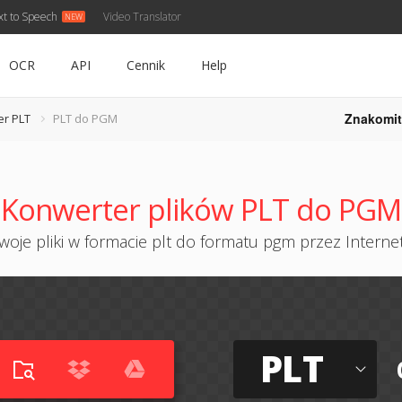
xt to Speech
Video Translator
OCR
API
Cennik
Help
Znakomit
er PLT
PLT do PGM
Konwerter plików PLT do PGM
oje pliki w formacie plt do formatu pgm przez Internet
PLT