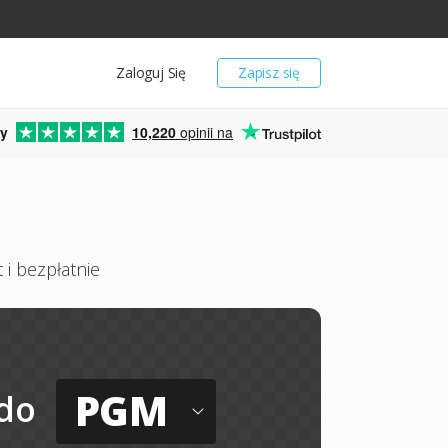
Zaloguj Się
Zapisz się
y
10,220
opinii na
 i bezpłatnie
PGM
do