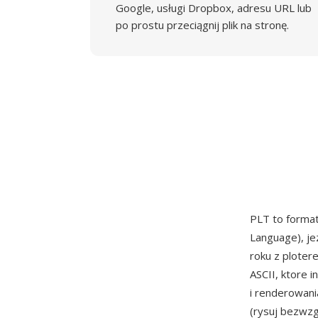
Google, usługi Dropbox, adresu URL lub
po prostu przeciągnij plik na stronę.
PLT to forma
Language), j
roku z ploter
ASCII, ktore i
i renderowani
(rysuj bezwzg