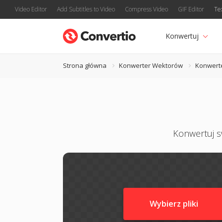
Video Editor
Add Subtitles to Video
Compress Video
GIF Editor
Te
Konwertuj
Strona główna
Konwerter Wektorów
Konwert
Konwertuj sw
Wybierz pliki