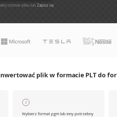
alny rozmiar pliku lub
Zapisz się
onwertować plik w formacie PLT do f
2
Wybierz format pgm lub inny potrzebny