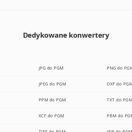
Dedykowane konwertery
JPG do PGM
PNG do PG
JPEG do PGM
DXF do PG
M
PPM do PGM
TXT do PG
XCF do PGM
PBM do PG
M
TIFF do PGM
JFIF do PG