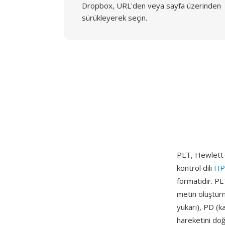
Dropbox, URL'den veya sayfa üzerinden
sürükleyerek seçin.
PLT, Hewlett-P
kontrol dili
HP
formatıdır. PL
metin oluşturm
yukarı), PD (k
hareketini doğ