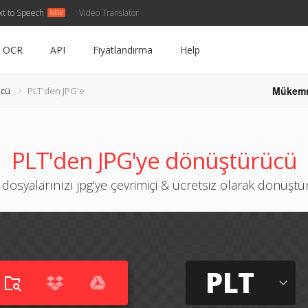
xt to Speech
Video Translator
OCR
API
Fiyatlandırma
Help
Mükem
ücü
PLT'den JPG'e
PLT'den JPG'ye dönüştürücü
 dosyalarınızı jpg'ye çevrimiçi & ücretsiz olarak dönüşt
PLT