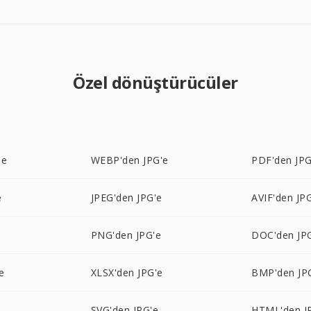
Özel dönüştürücüler
'e
WEBP'den JPG'e
PDF'den JPG
e
JPEG'den JPG'e
AVIF'den JP
PNG'den JPG'e
DOC'den JP
e
XLSX'den JPG'e
BMP'den JP
SVG'den JPG'e
HTML'den J