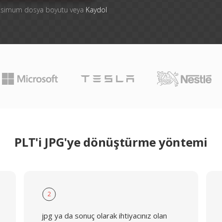
aksimum dosya boyutu veya
Kaydol
PLT'i JPG'ye dönüştürme yöntemi
2
jpg ya da sonuç olarak ihtiyacınız olan