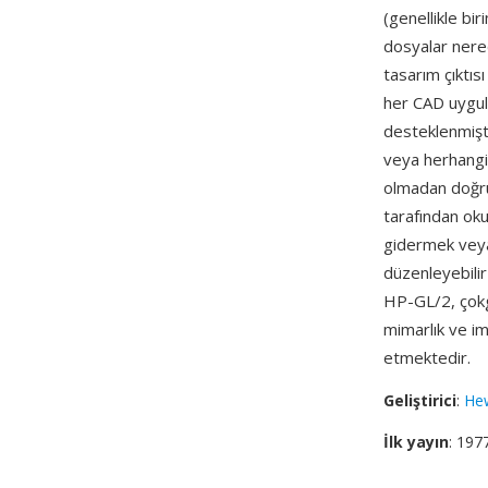
(genellikle bi
dosyalar nered
tasarım çıktıs
her CAD uygula
desteklenmişt
veya herhangi 
olmadan doğrud
tarafından oku
gidermek veya 
düzenleyebilir
HP-GL/2, çokge
mimarlık ve im
etmektedir.
Geliştirici
:
Hew
İlk yayın
: 197