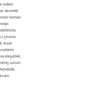
de edilen
ar destekli
a hemen hemen
ından
olidWorks
ü çevirisi
, i̇nsan
runlarını
nceleyebilir,
tirilmiş sürüm
hendislik,
 devam