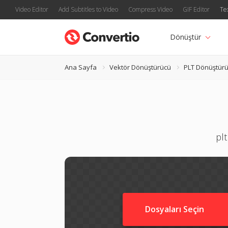
Video Editor
Add Subtitles to Video
Compress Video
GIF Editor
Te
Dönüştür
Ana Sayfa
Vektör Dönüştürücü
PLT Dönüştür
plt
Dosyaları Seçin