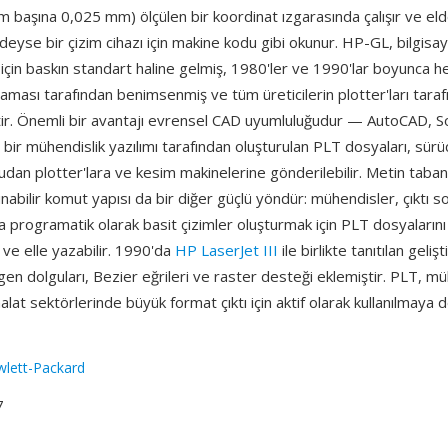
rim başına 0,025 mm) ölçülen bir koordinat ızgarasında çalışır ve el
eyse bir çizim cihazı için makine kodu gibi okunur. HP-GL, bilgisay
ı için baskın standart haline gelmiş, 1980'ler ve 1990'lar boyunc
ması tarafından benimsenmiş ve tüm üreticilerin plotter'ları taraf
ir. Önemli bir avantajı evrensel CAD uyumluluğudur — AutoCAD, S
bir mühendislik yazılımı tarafından oluşturulan PLT dosyaları, sürüc
an plotter'lara ve kesim makinelerine gönderilebilir. Metin tabanlı
nabilir komut yapısı da bir diğer güçlü yöndür: mühendisler, çıktı so
programatik olarak basit çizimler oluşturmak için PLT dosyalarını i
 ve elle yazabilir. 1990'da
HP LaserJet III
ile birlikte tanıtılan geliş
n dolguları, Bezier eğrileri ve raster desteği eklemiştir. PLT, mü
alat sektörlerinde büyük format çıktı için aktif olarak kullanılmaya
lett-Packard
7