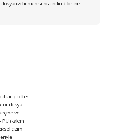
dosyanızı hemen sonra indirebilirsiniz
ıtılan plotter
ektör dosya
m seçme ve
 — PU (kalem
iksel çizim
leriyle