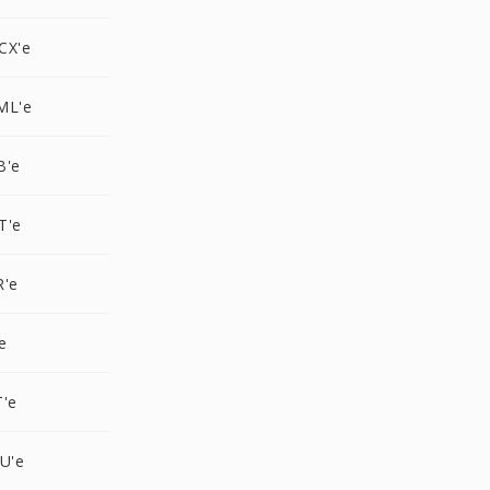
CX'e
ML'e
B'e
T'e
R'e
e
T'e
U'e