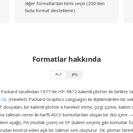
diğer formatlardan birini seçin (200'den
fazla format desteklenir)
Formatlar hakkında
PLT
JPG
ackard tarafından 1977'de HP-9872 kalemli plotter ile birlikte tan
-GL
(Hewlett-Packard Graphics Language) ile ilişkilendirilen bir v
T dosyaları, bir kalemli plotter'a hareket etme, çizgi çizme, kale
a talimatı veren i̇ki harfli ASCII komutlardan oluşan bir dizi içerir
alem aşağı), PA (mutlak çizim) ve SP (kalem seçimi) gibi komutlar fiz
rudan kontrol eden açık bir talimat seti oluşturur. Dil, plotter birim