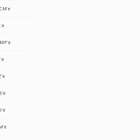
CM'e
'e
BMP'e
'e
Z'e
B'e
D'e
M'e