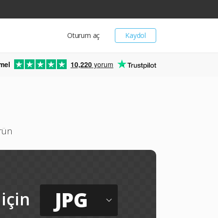
Oturum aç
Kaydol
mel
10,220
yorum
ürün
JPG
için