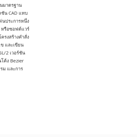
เป็นมาตรฐาน
เคชัน CAD แทบ
่นประการหนึ่ง
s หรือซอฟต์แวร์
ครงสร้างคำสั่ง
ไข และเขียน
L/2 เวอร์ชัน
นโค้ง Bezier
กรรม และการ