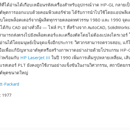
์ที่ได้อ่านได้เกือบเหมือนรหัสเครื่องสำหรับอุปกรณ์วาด HP-GL กลาย
าต์พุตการออกแบบด้วยคอมพิวเตอร์ช่วย ได้รับการนำไปใช้โดยแอปพลิ
ับโดยพล็อตเตอร์จากผู้ผลิตทุกรายตลอดทศวรรษ 1980 และ 1990 จุดเด
ได้กับ CAD อย่างทั่วถึง — ไฟล์ PLT ที่สร้างจาก AutoCAD, SolidWork
ามารถส่งตรงไปยังพล็อตเตอร์และเครื่องตัดโดยไม่ต้องแปลงไดรเวอร์ โ
อ่านได้โดยมนุษย์เป็นจุดแข็งอีกประการ: วิศวกรสามารถตรวจสอบ, แก้
มือเพื่อแก้ปัญหาเอาต์พุตหรือสร้างภาพวาดอย่างง่ายด้วยโปรแกรม HP-G
ตัวพร้อมกับ
HP LaserJet III
ในปี 1990 เพิ่มการเติมรูปหลายเหลี่ยม, เส้
รสเตอร์ PLT ยังคงถูกใช้งานอย่างแข็งขันในงานวิศวกรรม, สถาปัตย
าต์พุตขนาดใหญ่
tt-Packard
: 1977