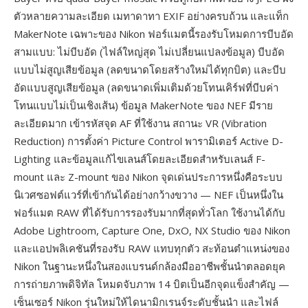
ตัวหลายความละเอียด เมทาดาทา EXIF อย่างครบถ้วน และแท็ก
MakerNote เฉพาะของ Nikon ฟอร์แมตนี้รองรับโหมดการบีบอัด
สามแบบ: ไม่บีบอัด (ไฟล์ใหญ่สุด ไม่เปลี่ยนแปลงข้อมูล) บีบอัด
แบบไม่สูญเสียข้อมูล (ลดขนาดโดยสร้างใหม่ได้ทุกบิต) และบีบ
อัดแบบสูญเสียข้อมูล (ลดขนาดเพิ่มเติมด้วยโทนเคิร์ฟที่บีบค่า
โทนแบบไม่เป็นเชิงเส้น) ข้อมูล MakerNote ของ NEF มีราย
ละเอียดมาก เข้ารหัสจุด AF ที่ใช้งาน สถานะ VR (Vibration
Reduction) การตั้งค่า Picture Control พารามิเตอร์ Active D-
Lighting และข้อมูลแก้ไขเลนส์โดยละเอียดสำหรับเลนส์ F-
mount และ Z-mount ของ Nikon จุดเด่นประการหนึ่งคือระบบ
นิเวศซอฟต์แวร์ที่เข้ากันได้อย่างกว้างขวาง — NEF เป็นหนึ่งใน
ฟอร์แมต RAW ที่ได้รับการรองรับมากที่สุดทั่วโลก ใช้งานได้กับ
Adobe Lightroom, Capture One, DxO, NX Studio ของ Nikon
และแอปพลิเคชันที่รองรับ RAW แทบทุกตัว สะท้อนตำแหน่งของ
Nikon ในฐานะหนึ่งในสองแบรนด์กล้องมืออาชีพชั้นนำตลอดยุค
การถ่ายภาพดิจิทัล โหมดจับภาพ 14 บิตเป็นอีกจุดแข็งสำคัญ —
เซ็นเซอร์ Nikon รุ่นใหม่ให้ไดนามิกเรนจ์ระดับชั้นนำ และไฟล์