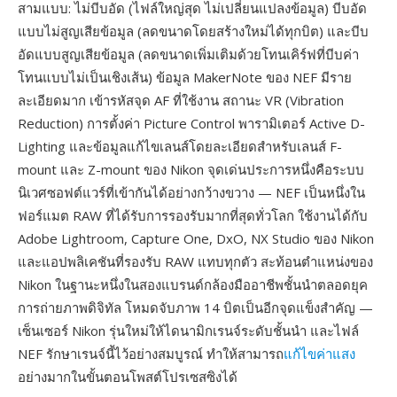
สามแบบ: ไม่บีบอัด (ไฟล์ใหญ่สุด ไม่เปลี่ยนแปลงข้อมูล) บีบอัด
แบบไม่สูญเสียข้อมูล (ลดขนาดโดยสร้างใหม่ได้ทุกบิต) และบีบ
อัดแบบสูญเสียข้อมูล (ลดขนาดเพิ่มเติมด้วยโทนเคิร์ฟที่บีบค่า
โทนแบบไม่เป็นเชิงเส้น) ข้อมูล MakerNote ของ NEF มีราย
ละเอียดมาก เข้ารหัสจุด AF ที่ใช้งาน สถานะ VR (Vibration
Reduction) การตั้งค่า Picture Control พารามิเตอร์ Active D-
Lighting และข้อมูลแก้ไขเลนส์โดยละเอียดสำหรับเลนส์ F-
mount และ Z-mount ของ Nikon จุดเด่นประการหนึ่งคือระบบ
นิเวศซอฟต์แวร์ที่เข้ากันได้อย่างกว้างขวาง — NEF เป็นหนึ่งใน
ฟอร์แมต RAW ที่ได้รับการรองรับมากที่สุดทั่วโลก ใช้งานได้กับ
Adobe Lightroom, Capture One, DxO, NX Studio ของ Nikon
และแอปพลิเคชันที่รองรับ RAW แทบทุกตัว สะท้อนตำแหน่งของ
Nikon ในฐานะหนึ่งในสองแบรนด์กล้องมืออาชีพชั้นนำตลอดยุค
การถ่ายภาพดิจิทัล โหมดจับภาพ 14 บิตเป็นอีกจุดแข็งสำคัญ —
เซ็นเซอร์ Nikon รุ่นใหม่ให้ไดนามิกเรนจ์ระดับชั้นนำ และไฟล์
NEF รักษาเรนจ์นี้ไว้อย่างสมบูรณ์ ทำให้สามารถ
แก้ไขค่าแสง
อย่างมากในขั้นตอนโพสต์โปรเซสซิงได้