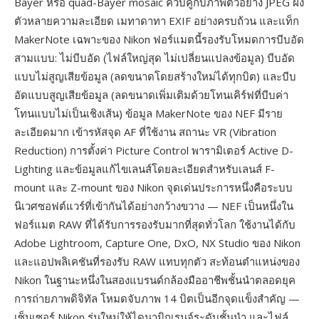
Bayer หรือ quad-Bayer mosaic ควบคู่กับภาพตัวอย่าง JPEG ฝัง
ตัวหลายความละเอียด เมทาดาทา EXIF อย่างครบถ้วน และแท็ก
MakerNote เฉพาะของ Nikon ฟอร์แมตนี้รองรับโหมดการบีบอัด
สามแบบ: ไม่บีบอัด (ไฟล์ใหญ่สุด ไม่เปลี่ยนแปลงข้อมูล) บีบอัด
แบบไม่สูญเสียข้อมูล (ลดขนาดโดยสร้างใหม่ได้ทุกบิต) และบีบ
อัดแบบสูญเสียข้อมูล (ลดขนาดเพิ่มเติมด้วยโทนเคิร์ฟที่บีบค่า
โทนแบบไม่เป็นเชิงเส้น) ข้อมูล MakerNote ของ NEF มีราย
ละเอียดมาก เข้ารหัสจุด AF ที่ใช้งาน สถานะ VR (Vibration
Reduction) การตั้งค่า Picture Control พารามิเตอร์ Active D-
Lighting และข้อมูลแก้ไขเลนส์โดยละเอียดสำหรับเลนส์ F-
mount และ Z-mount ของ Nikon จุดเด่นประการหนึ่งคือระบบ
นิเวศซอฟต์แวร์ที่เข้ากันได้อย่างกว้างขวาง — NEF เป็นหนึ่งใน
ฟอร์แมต RAW ที่ได้รับการรองรับมากที่สุดทั่วโลก ใช้งานได้กับ
Adobe Lightroom, Capture One, DxO, NX Studio ของ Nikon
และแอปพลิเคชันที่รองรับ RAW แทบทุกตัว สะท้อนตำแหน่งของ
Nikon ในฐานะหนึ่งในสองแบรนด์กล้องมืออาชีพชั้นนำตลอดยุค
การถ่ายภาพดิจิทัล โหมดจับภาพ 14 บิตเป็นอีกจุดแข็งสำคัญ —
เซ็นเซอร์ Nikon รุ่นใหม่ให้ไดนามิกเรนจ์ระดับชั้นนำ และไฟล์