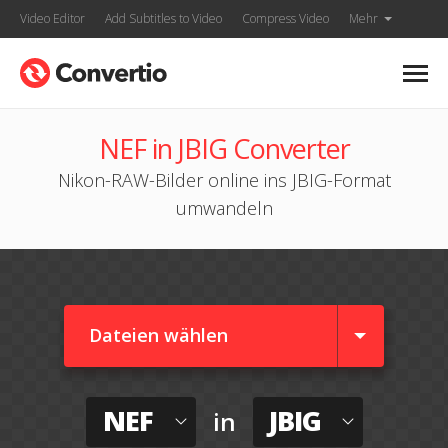
Video Editor
Add Subtitles to Video
Compress Video
Mehr
NEF in JBIG Converter
Nikon-RAW-Bilder online ins JBIG-Format
umwandeln
Dateien wählen
NEF
JBIG
in