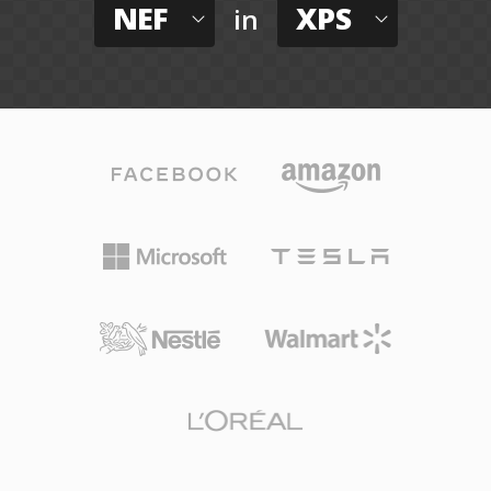
NEF
XPS
in