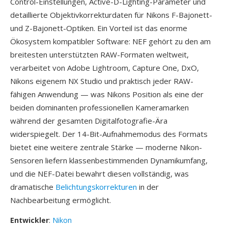
Control-Einstellungen, Active-D-Lighting-Parameter und
detaillierte Objektivkorrekturdaten für Nikons F-Bajonett-
und Z-Bajonett-Optiken. Ein Vorteil ist das enorme
Ökosystem kompatibler Software: NEF gehört zu den am
breitesten unterstützten RAW-Formaten weltweit,
verarbeitet von Adobe Lightroom, Capture One, DxO,
Nikons eigenem NX Studio und praktisch jeder RAW-
fähigen Anwendung — was Nikons Position als eine der
beiden dominanten professionellen Kameramarken
während der gesamten Digitalfotografie-Ära
widerspiegelt. Der 14-Bit-Aufnahmemodus des Formats
bietet eine weitere zentrale Stärke — moderne Nikon-
Sensoren liefern klassenbestimmenden Dynamikumfang,
und die NEF-Datei bewahrt diesen vollständig, was
dramatische
Belichtungskorrekturen
in der
Nachbearbeitung ermöglicht.
Entwickler
:
Nikon