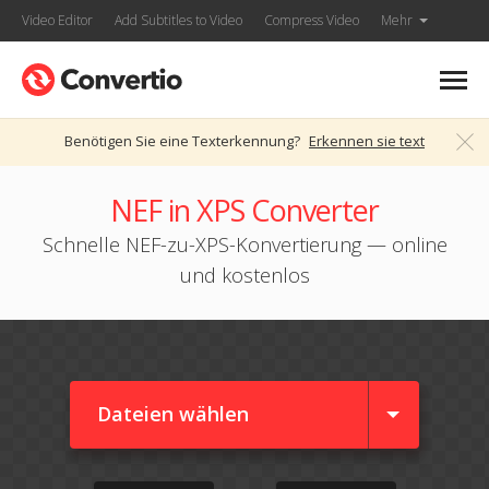
Video Editor
Add Subtitles to Video
Compress Video
Mehr
Benötigen Sie eine Texterkennung?
Erkennen sie text
NEF in XPS Converter
Schnelle NEF-zu-XPS-Konvertierung — online
und kostenlos
Dateien wählen