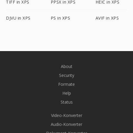
TIFF in XPS
PPSX in XPS
HEIC in XPS
DJVU in XPS
PS in XPS
AVIF in XPS
About
Security
Formate
Help
Status
Video-Konverter
Audio-Konverter