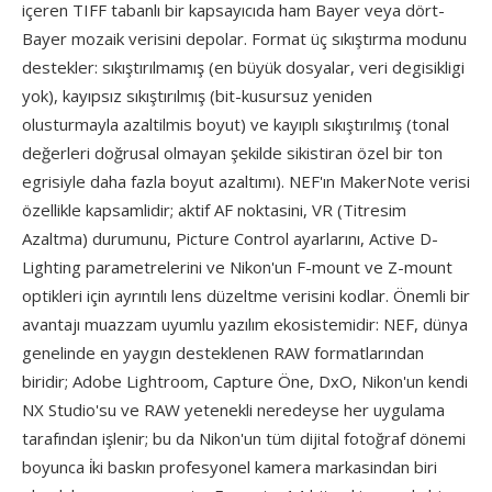
içeren TIFF tabanlı bir kapsayıcıda ham Bayer veya dört-
Bayer mozaik verisini depolar. Format üç sıkıştırma modunu
destekler: sıkıştırılmamış (en büyük dosyalar, veri degisikligi
yok), kayıpsız sıkıştırılmış (bit-kusursuz yeniden
olusturmayla azaltilmis boyut) ve kayıplı sıkıştırılmış (tonal
değerleri doğrusal olmayan şekilde sikistiran özel bir ton
egrisiyle daha fazla boyut azaltımı). NEF'ın MakerNote verisi
özellikle kapsamlidir; aktif AF noktasini, VR (Titresim
Azaltma) durumunu, Picture Control ayarlarını, Active D-
Lighting parametrelerini ve Nikon'un F-mount ve Z-mount
optikleri için ayrıntılı lens düzeltme verisini kodlar. Önemli bir
avantajı muazzam uyumlu yazılım ekosistemidir: NEF, dünya
genelinde en yaygın desteklenen RAW formatlarından
biridir; Adobe Lightroom, Capture Öne, DxO, Nikon'un kendi
NX Studio'su ve RAW yetenekli neredeyse her uygulama
tarafından işlenir; bu da Nikon'un tüm dijital fotoğraf dönemi
boyunca i̇ki baskın profesyonel kamera markasindan biri