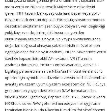
fazla çözünürlükte gömülü JPEG önizlemeler, kapsamlı EXIF
meta verisi ve Nikon'un tescilli MakerNote etiketlerini
içeren TIFF tabanlı bir kapsayıcıda ham Bayer veya dört-
Bayer mozaik verisini depolar. Format üç sıkıştırma modunu
destekler: sıkıştırılmamış (en büyük dosyalar, veri degisikligi
yok), kayıpsız sıkıştırılmış (bit-kusursuz yeniden
olusturmayla azaltilmis boyut) ve kayıplı sıkıştırılmış (tonal
değerleri doğrusal olmayan şekilde sikistiran özel bir ton
egrisiyle daha fazla boyut azaltımı). NEF'ın MakerNote verisi
özellikle kapsamlidir; aktif AF noktasini, VR (Titresim
Azaltma) durumunu, Picture Control ayarlarını, Active D-
Lighting parametrelerini ve Nikon'un F-mount ve Z-mount
optikleri için ayrıntılı lens düzeltme verisini kodlar. Önemli bir
avantajı muazzam uyumlu yazılım ekosistemidir: NEF, dünya
genelinde en yaygın desteklenen RAW formatlarından
biridir; Adobe Lightroom, Capture Öne, DxO, Nikon'un kendi
NX Studio'su ve RAW yetenekli neredeyse her uygulama
tarafından işlenir; bu da Nikon'un tüm dijital fotoğraf dönemi