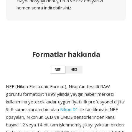
Haydi dosyayı dönüştürün ve hrz dosyanızı
hemen sonra indirebilirsiniz
Formatlar hakkında
NEF
HRZ
NEF (Nikon Electronic Format), Nikon'un tescilli RAW
görüntü formatıdır; 1999 yilinda yaygın haber merkezi
kullanımına yetecek kadar uygun fiyatlı i̇lk profesyonel dijital
SLR kameralardan biri olan
Nikon D1
ile tanitilmistir. NEF
dosyaları, Nikon'un CCD ve CMOS sensorlerinden kanal
başına 12 veya 14 bit tam işlenmemiş çıktıyı yakalar; birden