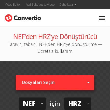
Video Editor
Add Subtitles to Video
Daha fazla
NEF'den HRZ'ye Dönüştürücü
Tarayıcı tabanlı NEF'den HRZ'ye dönüştürme —
ücretsiz kullanım
Dosyaları Seçin
NEF
HRZ
için