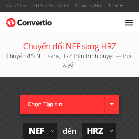
Video Editor
Add Subtitles to Video
Compress Video
Thêm
Chuyển đổi NEF sang HRZ
Chuyển đổi NEF sang HRZ trên trình duyệt — trực
tuyến
Chọn Tập tin
NEF
HRZ
đến