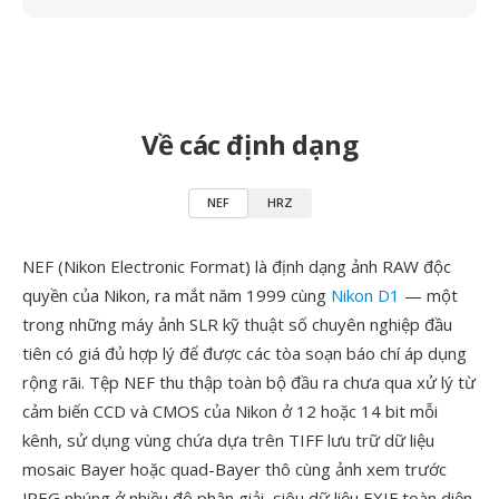
Về các định dạng
NEF
HRZ
NEF (Nikon Electronic Format) là định dạng ảnh RAW độc
quyền của Nikon, ra mắt năm 1999 cùng
Nikon D1
— một
trong những máy ảnh SLR kỹ thuật số chuyên nghiệp đầu
tiên có giá đủ hợp lý để được các tòa soạn báo chí áp dụng
rộng rãi. Tệp NEF thu thập toàn bộ đầu ra chưa qua xử lý từ
cảm biến CCD và CMOS của Nikon ở 12 hoặc 14 bit mỗi
kênh, sử dụng vùng chứa dựa trên TIFF lưu trữ dữ liệu
mosaic Bayer hoặc quad-Bayer thô cùng ảnh xem trước
JPEG nhúng ở nhiều độ phân giải, siêu dữ liệu EXIF toàn diện