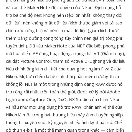
và các thẻ MakerNote độc quyền của Nikon. Định dạng hỗ
trợ ba chế độ nén: không nén (tệp lớn nhất, không thay đổi
dữ liệu), nén không mất dữ liệu (kích thước giảm với tái tạo
chính xác từng bit) và nén có mất dữ liệu (giảm kích thước
thêm bằng đường cong tông tùy chỉnh nén giá trị tông phi
tuyến tính). Dữ liệu MakerNote của NEF đặc biệt phong phú,
mã hóa điểm AF đang hoạt động, trạng thái VR (Giảm rung),
cài đặt Picture Control, tham số Active D-Lighting và dữ liệu
hiệu chỉnh ống kính chi tiết cho quang học ngàm F và Z của
Nikon. Một ưu điểm là hệ sinh thái phần mềm tương thích
khổng lồ: NEF là một trong những định dạng RAW được hỗ
trợ rộng rãi nhất trên toàn thế giới, được xử lý bởi Adobe
Lightroom, Capture One, DxO, NX Studio của chính Nikon
và hầu như mọi ứng dụng hỗ trợ RAW, phản ánh vị thế của
Nikon là một trong hai thương hiệu máy ảnh chuyên nghiệp
thống trị xuyên suốt kỷ nguyên nhiếp ảnh kỹ thuật số. Chế
độ thu 14-bit là một thế mạnh quan trọng khác — cảm biến