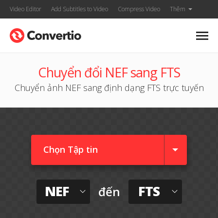
Video Editor
Add Subtitles to Video
Compress Video
Thêm
Chuyển đổi NEF sang FTS
Chuyển ảnh NEF sang định dạng FTS trực tuyến
Chọn Tập tin
NEF
FTS
đến