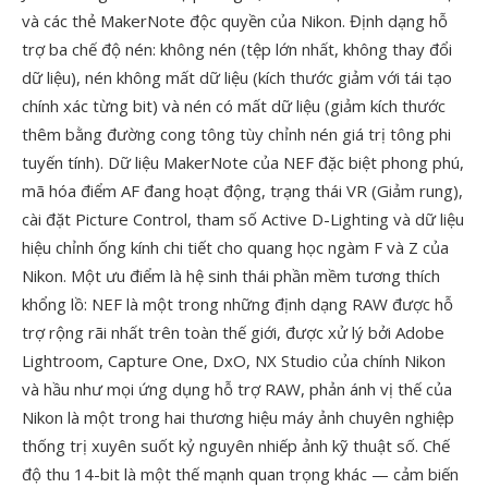
và các thẻ MakerNote độc quyền của Nikon. Định dạng hỗ
trợ ba chế độ nén: không nén (tệp lớn nhất, không thay đổi
dữ liệu), nén không mất dữ liệu (kích thước giảm với tái tạo
chính xác từng bit) và nén có mất dữ liệu (giảm kích thước
thêm bằng đường cong tông tùy chỉnh nén giá trị tông phi
tuyến tính). Dữ liệu MakerNote của NEF đặc biệt phong phú,
mã hóa điểm AF đang hoạt động, trạng thái VR (Giảm rung),
cài đặt Picture Control, tham số Active D-Lighting và dữ liệu
hiệu chỉnh ống kính chi tiết cho quang học ngàm F và Z của
Nikon. Một ưu điểm là hệ sinh thái phần mềm tương thích
khổng lồ: NEF là một trong những định dạng RAW được hỗ
trợ rộng rãi nhất trên toàn thế giới, được xử lý bởi Adobe
Lightroom, Capture One, DxO, NX Studio của chính Nikon
và hầu như mọi ứng dụng hỗ trợ RAW, phản ánh vị thế của
Nikon là một trong hai thương hiệu máy ảnh chuyên nghiệp
thống trị xuyên suốt kỷ nguyên nhiếp ảnh kỹ thuật số. Chế
độ thu 14-bit là một thế mạnh quan trọng khác — cảm biến