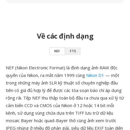
Về các định dạng
NEF
FTS
NEF (Nikon Electronic Format) là định dạng ảnh RAW độc
quyền của Nikon, ra mắt năm 1999 cùng
Nikon D1
— một
trong những máy ảnh SLR kỹ thuật số chuyên nghiệp đầu
tiên có giá đủ hợp lý để được các tòa soạn báo chí áp dụng
rộng rãi. Tệp NEF thu thập toàn bộ đầu ra chưa qua xử lý từ
cảm biến CCD và CMOS của Nikon ở 12 hoặc 14 bit mỗi
kênh, sử dụng vùng chứa dựa trên TIFF lưu trữ dữ liệu
mosaic Bayer hoặc quad-Bayer thô cùng ảnh xem trước
JPEG nhúng ở nhiều độ phân giải, siêu dữ liệu EXIF toàn diện