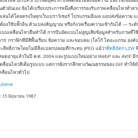
แพร่หลายไปทั่วเว็บไซต์ยุคแรก แพลตฟอร์มส่งข้อความ และโซเชียลมีเ
รในตัวมันเอง ข้อได้เปรียบประการหนึ่งคือการรองรับภาพเคลื่อนไหวทั่ว
เล่นได้โดยตรงในทุกเว็บเบราว์เซอร์ โปรแกรมอีเมล แอปส่งข้อความ
ต้องใช้ปลั๊กอิน ตัวแปลงสัญญาณ หรือกังวลเรื่องความเข้ากันได้ — ระ
ปแบบเคลื่อนไหวอื่นทำได้ การบีบอัดแบบไม่สูญเสียข้อมูลสำหรับภาพที่ใช
การ: กราฟิกที่มีสีพื้นเรียบ ข้อความ และขอบคม (โลโก้ ไดอะแกรม องค์
ประสิทธิภาพโดยไม่มีสิ่งแปลกปลอมที่กระทบ JPEG แม้ว่า
สิทธิบัตร LZW
ท
หมดอายุแล้วในปี ค.ศ. 2004 และรูปแบบใหม่อย่าง WebP และ AVIF มีการ
คลื่อนไหวสีเต็มรูปแบบ แต่การฝังรากลึกทางวัฒนธรรมของ GIF ทำให้ย
คลื่อนไหวทั่วไป
uServe
: 15 มิถุนายน 1987