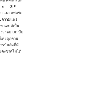
ดีย พัฒนาเป็น
สากล — GIF
 และแพลตฟอร์ม
ดับความแพร่
้พาเลตต์เป็น
ประกอบ UI) บีบ
ี่เคยคุกคาม
บีบอัดที่ดี
ังคงขาดไม่ได้