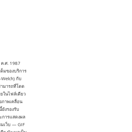
น ค.ศ. 1987
เด็มของบริการ
-Welch) กับ
มสามารถที่โดด
ยในไฟล์เดียว
งภาพเคลื่อน
้ยังรองรับ
และการแสดงผล
รมเว็บ — GIF