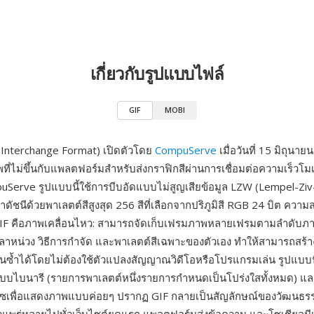
เกี่ยวกับรูปแบบไฟล์
GIF
MOBI
 Interchange Format) เปิดตัวโดย
CompuServe
เมื่อวันที่ 15 มิถุนาย
ที่ไม่ขึ้นกับแพลตฟอร์มสำหรับส่งกราฟิกสีผ่านการเชื่อมต่อความเร็วโม
Serve รูปแบบนี้ใช้การบีบอัดแบบไม่สูญเสียข้อมูล LZW (Lempel-Ziv
ัชนีด้วยพาเลตต์สีสูงสุด 256 สีที่เลือกจากปริภูมิสี RGB 24 บิต ควา
 GIF คือภาพเคลื่อนไหว: สามารถจัดเก็บเฟรมภาพหลายเฟรมตามลำดับภา
ลาหน่วง วิธีการกำจัด และพาเลตต์สีเฉพาะของตัวเอง ทำให้สามารถสร้า
นซ้ำได้โดยไม่ต้องใช้ตัวแปลงสัญญาณวิดีโอหรือโปรแกรมเล่น รูปแบบนี
บบไบนารี (รายการพาเลตต์หนึ่งรายการกำหนดเป็นโปร่งใสทั้งหมด) 
ลซเพื่อแสดงภาพแบบค่อยๆ ปรากฏ GIF กลายเป็นสัญลักษณ์ของวัฒนธร