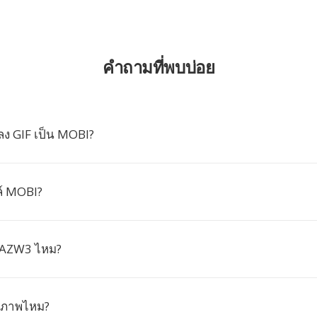
คำถามที่พบบ่อย
ง GIF เป็น MOBI?
์ MOBI?
 AZW3 ไหม?
บภาพไหม?