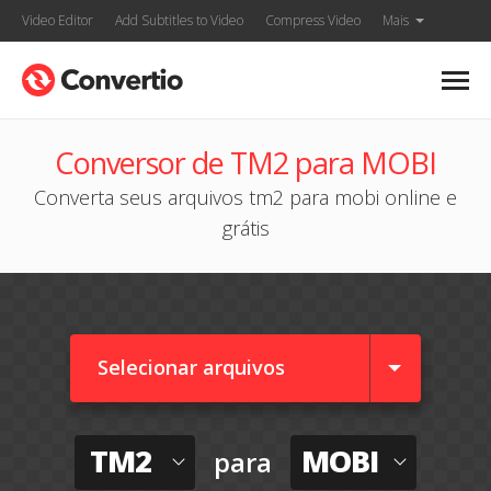
Video Editor
Add Subtitles to Video
Compress Video
Mais
Conversor de TM2 para MOBI
Converta seus arquivos tm2 para mobi online e
grátis
Selecionar arquivos
TM2
MOBI
para