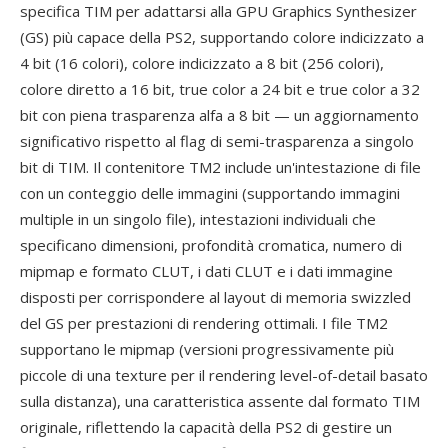
specifica TIM per adattarsi alla GPU Graphics Synthesizer
(GS) più capace della PS2, supportando colore indicizzato a
4 bit (16 colori), colore indicizzato a 8 bit (256 colori),
colore diretto a 16 bit, true color a 24 bit e true color a 32
bit con piena trasparenza alfa a 8 bit — un aggiornamento
significativo rispetto al flag di semi-trasparenza a singolo
bit di TIM. Il contenitore TM2 include un'intestazione di file
con un conteggio delle immagini (supportando immagini
multiple in un singolo file), intestazioni individuali che
specificano dimensioni, profondità cromatica, numero di
mipmap e formato CLUT, i dati CLUT e i dati immagine
disposti per corrispondere al layout di memoria swizzled
del GS per prestazioni di rendering ottimali. I file TM2
supportano le mipmap (versioni progressivamente più
piccole di una texture per il rendering level-of-detail basato
sulla distanza), una caratteristica assente dal formato TIM
originale, riflettendo la capacità della PS2 di gestire un