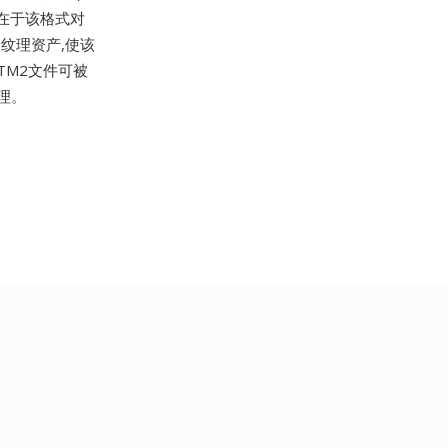
一在于该格式对
储纹理资产,使该
TM2文件可被
处理。