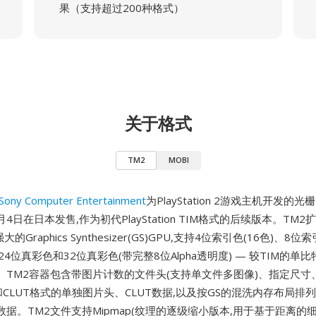
果（支持超过200种格式）
关于格式
TM2
MOBI
Sony Computer Entertainment
为PlayStation 2游戏主机开发的
月4日在日本发售,作为初代PlayStation TIM格式的后续版本。TM2
的Graphics Synthesizer(GS)GPU,支持4位索引色(16色)、8位
24位真彩色和32位真彩色(带完整8位Alpha透明度) — 较TIM的单
。TM2容器包含带图片计数的文件头(支持单文件多图像)、指定尺寸
量和CLUT格式的单独图片头、CLUT数据,以及按GS的混洗内存布局排
据。TM2文件支持Mipmap(纹理的逐级缩小版本,用于基于距离的细