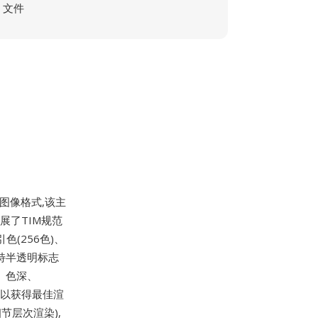
文件
光栅图像格式,该主
扩展了TIM规范
索引色(256色)、
比特半透明标志
、色深、
列以获得最佳渲
节层次渲染),