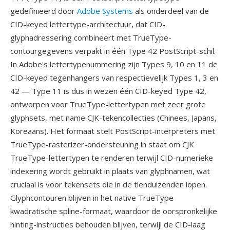
gedefinieerd door
Adobe Systems
als onderdeel van de
CID-keyed lettertype-architectuur, dat CID-
glyphadressering combineert met TrueType-
contourgegevens verpakt in één Type 42 PostScript-schil.
In Adobe's lettertypenummering zijn Types 9, 10 en 11 de
CID-keyed tegenhangers van respectievelijk Types 1, 3 en
42 — Type 11 is dus in wezen één CID-keyed Type 42,
ontworpen voor TrueType-lettertypen met zeer grote
glyphsets, met name CJK-tekencollecties (Chinees, Japans,
Koreaans). Het formaat stelt PostScript-interpreters met
TrueType-rasterizer-ondersteuning in staat om CJK
TrueType-lettertypen te renderen terwijl CID-numerieke
indexering wordt gebruikt in plaats van glyphnamen, wat
cruciaal is voor tekensets die in de tienduizenden lopen.
Glyphcontouren blijven in het native TrueType
kwadratische spline-formaat, waardoor de oorspronkelijke
hinting-instructies behouden blijven, terwijl de CID-laag