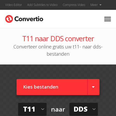
Video Editor
Add Subtitles to Video
Compress Video
Meer
T11 naar DDS converter
Converteer online gratis uw t11- naar dds-
bestanden
Kies bestanden
T11
DDS
naar