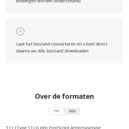
indelingen worden ondersteund)
3
Laat het bestand converteren en u kunt direct
daarna uw dds-bestand downloaden
Over de formaten
T11
DDS
T11 (Type 11) is één PostScript-lettertypetype