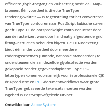
efficiënte glyph-toegang en -subsetting biedt via CMap-
bronnen. Één voordeel is directe TrueType-
renderingkwaliteit — in tegenstelling tot het converteren
van TrueType-contouren naar PostScript-kubische curven,
geeft Type 11 de oorspronkelijke contouren intact door
aan de rasterizer, waardoor handmatig afgestemde grid-
fitting-instructies behouden blijven. De CID-indexering
biedt één ander voordeel door meerdere
coderingsschema's (Unicode, nationale standaarden) te
ondersteunen die aan dezelfde glyphcollectie worden
gekoppeld zonder gegevensduplicatie. Type 11-
lettertypen komen voornamelijk voor in professionele CJK-
drukproductie en
PDF
-documentworkflows waar grote
TrueType-gebaseerde tekensets moeten worden
ingebed in PostScript-afgeleide uitvoer.
Ontwikkelaar
:
Adobe Systems