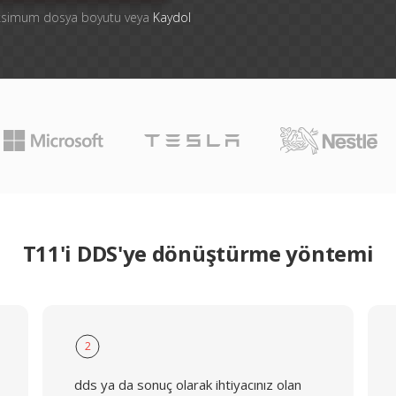
aksimum dosya boyutu veya
Kaydol
T11'i DDS'ye dönüştürme yöntemi
2
dds ya da sonuç olarak ihtiyacınız olan