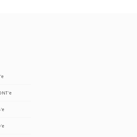
'e
ONT'e
'e
'e