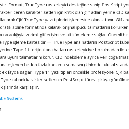
ıştır. Format, TrueType rasterleyici desteğine sahip PostScript yor
akter içeren karakter setleri için kritik olan glif adları yerine CID sa
lanarak CJK TrueType yazı tiplerini işlemesine olanak tanır. Glif ana
atik spline formatında kalarak orijinal ipucu talimatlarını korurke
ı aracılığıyla verimli glif erişimi ve alt kümeleme sağlar. Önemli bir
Type işleme kalitesidir — TrueType ana hatlarını PostScript kübik
rine Type 11, orijinal ana hatları rasterleyiciye bozulmadan ilete
ara uyum talimatlarını korur. CID indeksleme ayrıca veri çoğaltmas
nuna eşlenen birden fazla kodlama şemasını (Unicode, ulusal standa
ek fayda sağlar. Type 11 yazı tipleri öncelikle profesyonel CJK ba
Type tabanlı karakter setlerinin PostScript türevi çıktıya gömülm
ışlarında karşılaşılır.
obe Systems
3