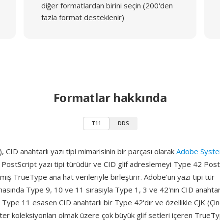
diğer formatlardan birini seçin (200'den
fazla format desteklenir)
Formatlar hakkında
T11
DDS
 CID anahtarlı yazı tipi mimarisinin bir parçası olarak
Adobe Syst
 PostScript yazı tipi türüdür ve CID glif adreslemeyi Type 42 Post
mış TrueType ana hat verileriyle birleştirir. Adobe'un yazı tipi tür
sında Type 9, 10 ve 11 sırasıyla Type 1, 3 ve 42'nın CID anahtarlı 
ype 11 esasen CID anahtarlı bir Type 42'dır ve özellikle CJK (Çin
er koleksiyonları olmak üzere çok büyük glif setleri içeren TrueTyp