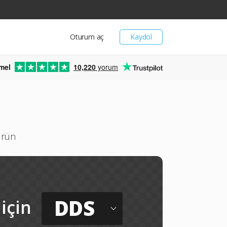
Oturum aç
Kaydol
mel
10,220
yorum
ürün
DDS
için