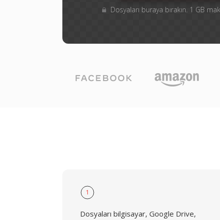
Dosyaları buraya bırakın. 1 GB m
1
Dosyaları bilgisayar, Google Drive,