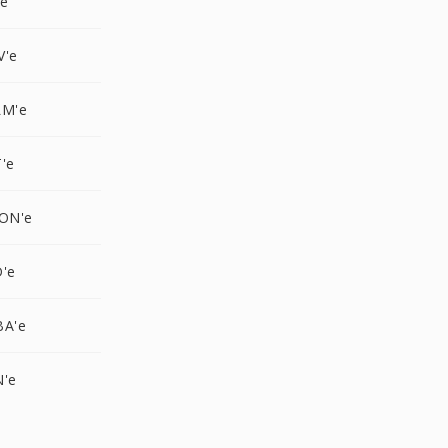
'e
V'e
LM'e
'e
CON'e
D'e
BA'e
N'e