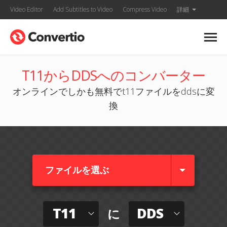
Video Editor
Add Subtitles to Video
Compress Video
詳細
T11からDDSへのコンバーター
オンラインでしかも無料でt11ファイルをddsに変
換
ファイルを選ぶ
T11
DDS
に