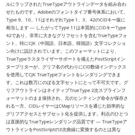
ルにラップされたTrueTypeアウトラインデータを組み合わ
せたものです。Adobeのフォントタイプ番号体系において、
Type 9、10、11はそれぞれType 1、3、42のCIDキー版に
相当します — したがってType 11は本質的にCIDキーType
42であり、非常に大きなグリフセットを含むTrueTypeフォ
ント、特にCJK（中国語、日本語、韓国語）文字コレクショ
ン向けに設計されています。このフォーマットにより、
TrueTypeラスタライザーサポートを備えたPostScriptイン
タープリターが、グリフ名の代わりにCID数値インデックス
を使用してCJK TrueTypeフォントをレンダリングできま
す。これは数万にのぼる文字セットにとって不可欠です。グ
リフアウトラインはネイティブTrueType 2次スプラインフ
ォーマットのまま保持され、元のヒンティング命令が保存さ
れる一方、CIDレイヤーはCMapリソースを通じた効率的な
グリフアクセスとサブセット化を提供します。利点のひとつ
は直接的なTrueTypeレンダリング品質です — TrueTypeア
ウトラインをPostScriptの3次曲線に変換するのとは異な