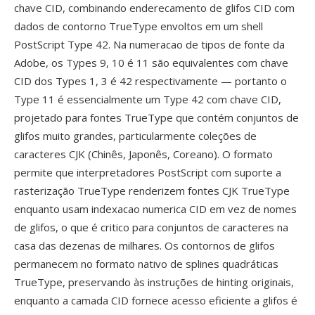
chave CID, combinando enderecamento de glifos CID com
dados de contorno TrueType envoltos em um shell
PostScript Type 42. Na numeracao de tipos de fonte da
Adobe, os Types 9, 10 é 11 são equivalentes com chave
CID dos Types 1, 3 é 42 respectivamente — portanto o
Type 11 é essencialmente um Type 42 com chave CID,
projetado para fontes TrueType que contém conjuntos de
glifos muito grandes, particularmente coleções de
caracteres CJK (Chinês, Japonês, Coreano). O formato
permite que interpretadores PostScript com suporte a
rasterização TrueType renderizem fontes CJK TrueType
enquanto usam indexacao numerica CID em vez de nomes
de glifos, o que é critico para conjuntos de caracteres na
casa das dezenas de milhares. Os contornos de glifos
permanecem no formato nativo de splines quadráticas
TrueType, preservando às instruções de hinting originais,
enquanto a camada CID fornece acesso eficiente a glifos é