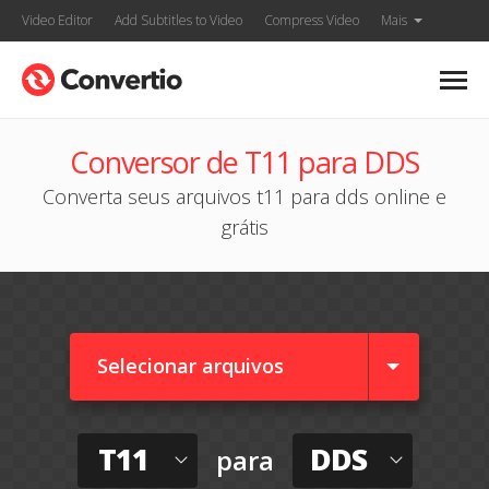
Video Editor
Add Subtitles to Video
Compress Video
Mais
Conversor de T11 para DDS
Converta seus arquivos t11 para dds online e
grátis
Selecionar arquivos
T11
DDS
para