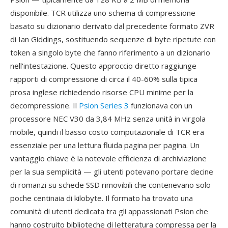
disponibile. TCR utilizza uno schema di compressione
basato su dizionario derivato dal precedente formato ZVR
di Ian Giddings, sostituendo sequenze di byte ripetute con
token a singolo byte che fanno riferimento a un dizionario
nell'intestazione. Questo approccio diretto raggiunge
rapporti di compressione di circa il 40-60% sulla tipica
prosa inglese richiedendo risorse CPU minime per la
decompressione. Il
Psion Series 3
funzionava con un
processore NEC V30 da 3,84 MHz senza unità in virgola
mobile, quindi il basso costo computazionale di TCR era
essenziale per una lettura fluida pagina per pagina. Un
vantaggio chiave è la notevole efficienza di archiviazione
per la sua semplicità — gli utenti potevano portare decine
di romanzi su schede SSD rimovibili che contenevano solo
poche centinaia di kilobyte. Il formato ha trovato una
comunità di utenti dedicata tra gli appassionati Psion che
hanno costruito biblioteche di letteratura compressa per la