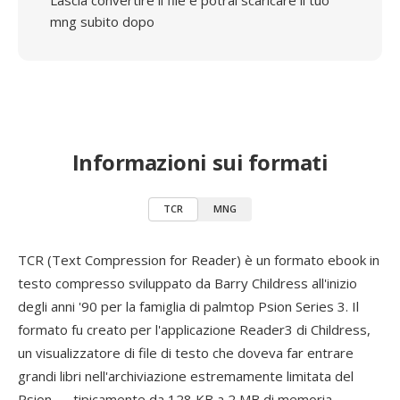
Lascia convertire il file e potrai scaricare il tuo
mng subito dopo
Informazioni sui formati
TCR
MNG
TCR (Text Compression for Reader) è un formato ebook in
testo compresso sviluppato da Barry Childress all'inizio
degli anni '90 per la famiglia di palmtop Psion Series 3. Il
formato fu creato per l'applicazione Reader3 di Childress,
un visualizzatore di file di testo che doveva far entrare
grandi libri nell'archiviazione estremamente limitata del
Psion — tipicamente da 128 KB a 2 MB di memoria