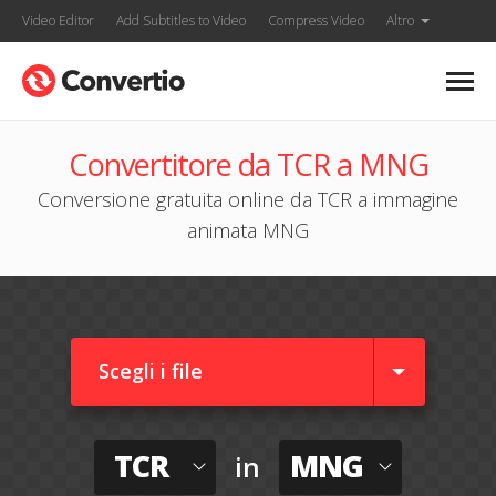
Video Editor
Add Subtitles to Video
Compress Video
Altro
Convertitore da TCR a MNG
Conversione gratuita online da TCR a immagine
animata MNG
Scegli i file
TCR
MNG
in