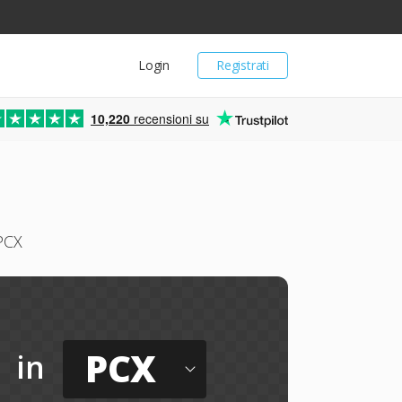
Login
Registrati
10,220
recensioni su
 PCX
PCX
in