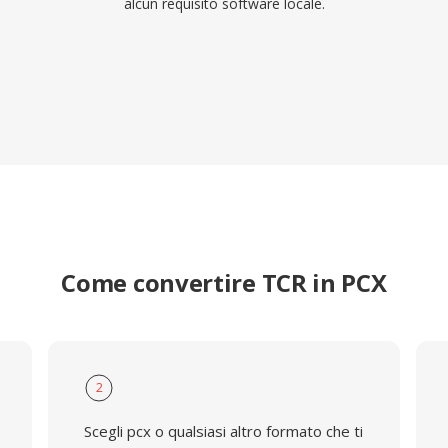
alcun requisito software locale.
Come convertire TCR in PCX
2
Scegli pcx o qualsiasi altro formato che ti