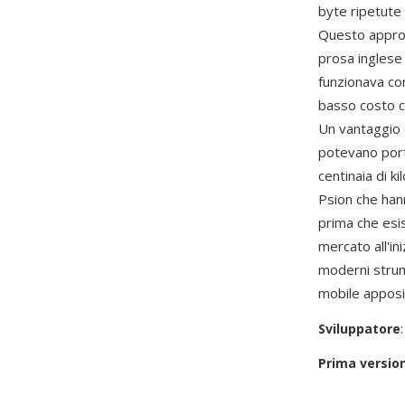
byte ripetute 
Questo approcc
prosa inglese
funzionava co
basso costo c
Un vantaggio c
potevano port
centinaia di k
Psion che hann
prima che esi
mercato all'in
moderni strum
mobile apposi
Sviluppatore
Prima versio