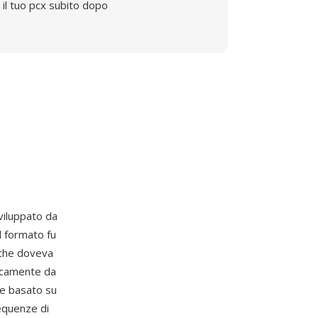
il tuo pcx subito dopo
viluppato da
Il formato fu
o che doveva
picamente da
ne basato su
equenze di