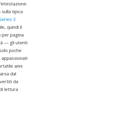
'intestazione.
sulla tipica
Series 3
, quindi il
 per pagina.
à — gli utenti
 solo poche
li appassionati
rtatile anni
arsa dal
vertiti da
i lettura