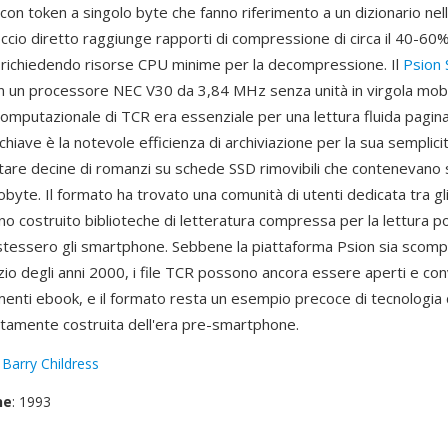
con token a singolo byte che fanno riferimento a un dizionario nell
io diretto raggiunge rapporti di compressione di circa il 40-60% 
 richiedendo risorse CPU minime per la decompressione. Il
Psion 
n un processore NEC V30 da 3,84 MHz senza unità in virgola mobile
omputazionale di TCR era essenziale per una lettura fluida pagina
hiave è la notevole efficienza di archiviazione per la sua semplicit
are decine di romanzi su schede SSD rimovibili che contenevano
ilobyte. Il formato ha trovato una comunità di utenti dedicata tra g
o costruito biblioteche di letteratura compressa per la lettura po
stessero gli smartphone. Sebbene la piattaforma Psion sia scomp
izio degli anni 2000, i file TCR possono ancora essere aperti e con
enti ebook, e il formato resta un esempio precoce di tecnologia d
tamente costruita dell'era pre-smartphone.
:
Barry Childress
ne
: 1993