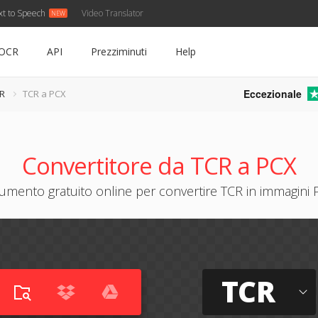
xt to Speech
Video Translator
OCR
API
Prezziminuti
Help
Eccezionale
CR
TCR a PCX
Convertitore da TCR a PCX
umento gratuito online per convertire TCR in immagini
TCR