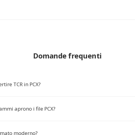
Domande frequenti
rtire TCR in PCX?
ammi aprono i file PCX?
ormato moderno?