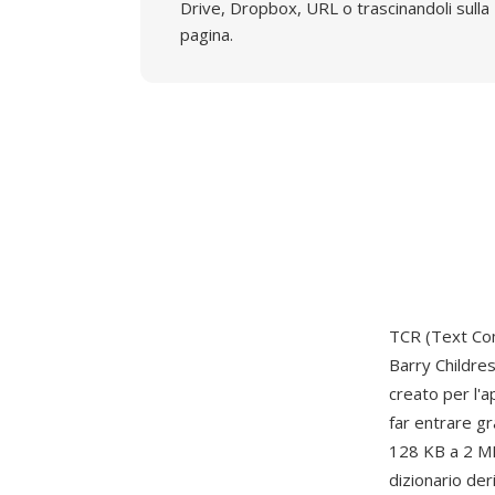
Drive, Dropbox, URL o trascinandoli sulla
pagina.
TCR (Text Com
Barry Childress
creato per l'a
far entrare gr
128 KB a 2 MB
dizionario de