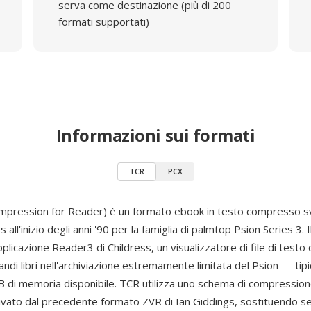
serva come destinazione (più di 200
formati supportati)
Informazioni sui formati
TCR
PCX
pression for Reader) è un formato ebook in testo compresso s
 all'inizio degli anni '90 per la famiglia di palmtop Psion Series 3. 
pplicazione Reader3 di Childress, un visualizzatore di file di test
andi libri nell'archiviazione estremamente limitata del Psion — ti
 di memoria disponibile. TCR utilizza uno schema di compressio
rivato dal precedente formato ZVR di Ian Giddings, sostituendo s