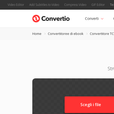
Video Editor
Add Subtitles to Video
Compress Video
GIF Editor
Te
Converti
Home
Convertitoree di ebook
Convertitore T
Str
Scegli i file