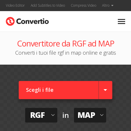
Video Editor
Add Subtitles to Video
Compress Video
Altro
Convertitore da RGF ad MAP
Converti i tuoi file rgf in map online e gratis
Scegli i file
RGF
MAP
in