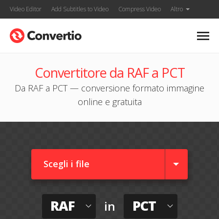
Video Editor
Add Subtitles to Video
Compress Video
Altro
Convertitore da RAF a PCT
Da RAF a PCT — conversione formato immagine
online e gratuita
Scegli i file
RAF
PCT
in