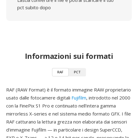
Lascia convertire il file e potrai scaricare il tuo
pct subito dopo
Informazioni sui formati
RAF
PCT
RAF (RAW Format) è il formato immagine RAW proprietario
usato dalle fotocamere digitali
Fujifilm
, introdotto nel 2000
con la FinePix S1 Pro e continuato nell'intera gamma
mirrorless X-series e nel sistema medio formato GFX. I file
RAF catturano la lettura grezza non elaborata dai sensori
d'immagine Fujifilm — in particolare i design SuperCCD,
EXR e X-Trans — a 12 o 14 bit per canale, preservando le