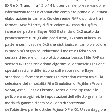
EXR e X-Trans — a 12 o 14 bit per canale, preservando le
informazioni tonali e cromatiche complete prima di qualsiasi
elaborazione in-camera. Ciò che rende RAF distintivo tra i
formati RAW è l'array di filtri colore X-Trans di Fujifilm:
invece del pattern Bayer RGGB standard 2x2 usato da
praticamente tutti gli altri produttori, X-Trans utilizza un
pattern semi-casuale 6x6 che distribuisce i campioni colore
in modo più organico, riducendo il moire e i falsi colori
senza richiedere un filtro ottico passa-basso. I file RAF da
sensori X-Trans richiedono algoritmi di demosaicizzazione
specializzati che differiscono dall'elaborazione Bayer
standard. Il formato memorizza metadati estesi tra cui la
selezione della modalità Film Simulation di Fujifilm (Provia,
Velvia, Astia, Classic Chrome, Acros e altre ispirate alle
pellicole analogiche), le impostazioni dell'effetto grana, la
modalità gamma dinamica e i dati di correzione
dell'obiettivo per le ottiche Fujinon XF e XC. Un vantaggio è