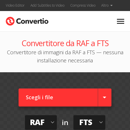
Video Editor
Add Subtitles to Video
Compress Video
Altro
Convertitore da RAF a FTS
Convertitore di immagini da RAF a FTS — nessuna
installazione necessaria
Scegli i file
RAF
FTS
in