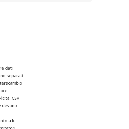
e dati
sono separati
'interscambio
tore
icità, CSV
te devono
ni ma le
mitatori