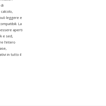
 di
 calcolo,
 può leggere e
ompatibili. La
o essere aperti
wk e sed,
e l'intero
base,
ivi in tutto il