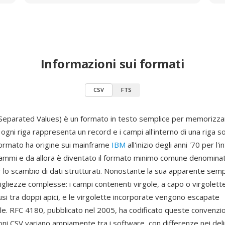
Informazioni sui formati
CSV
FTS
parated Values) è un formato in testo semplice per memorizzar
 ogni riga rappresenta un record e i campi all'interno di una riga 
 formato ha origine sui mainframe
IBM
all'inizio degli anni '70 per l
rammi e da allora è diventato il formato minimo comune denomina
 lo scambio di dati strutturati. Nonostante la sua apparente sempl
igliezze complesse: i campi contenenti virgole, a capo o virgolet
si tra doppi apici, e le virgolette incorporate vengono escapate
e. RFC 4180, pubblicato nel 2005, ha codificato queste convenzio
ni CSV variano ampiamente tra i software, con differenze nei deli