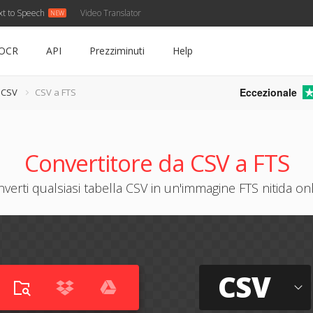
xt to Speech
Video Translator
OCR
API
Prezziminuti
Help
Eccezionale
 CSV
CSV a FTS
Convertitore da CSV a FTS
verti qualsiasi tabella CSV in un'immagine FTS nitida on
CSV