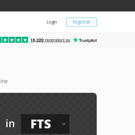
Login
Registrati
10,220
recensioni su
line
FTS
in