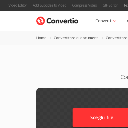
Video Editor
Add Subtitles to Video
Compress Video
GIF Editor
Te
Converti
Home
Convertitore di documenti
Convertitore
Con
Scegli i file