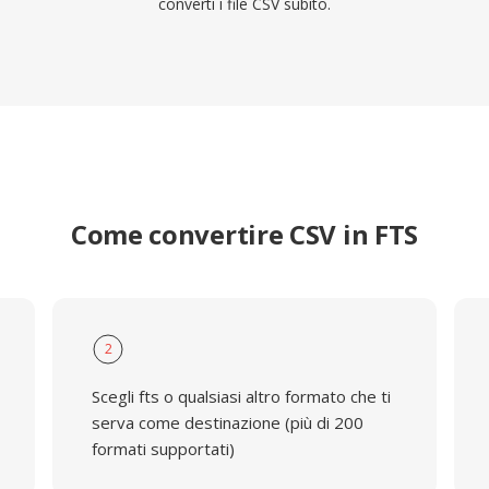
converti i file CSV subito.
Come convertire CSV in FTS
2
Scegli fts o qualsiasi altro formato che ti
serva come destinazione (più di 200
formati supportati)