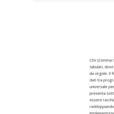
CSV (Comma-Se
tabulari, dove
da virgole. Il
dati tra prog
universale per
presenta sott
essere racchiu
raddoppiandol
implementazio