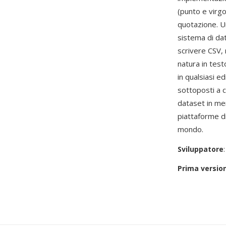
(punto e virgol
quotazione. Un
sistema di da
scrivere CSV, 
natura in test
in qualsiasi e
sottoposti a 
dataset in me
piattaforme di 
mondo.
Sviluppatore
Prima versio