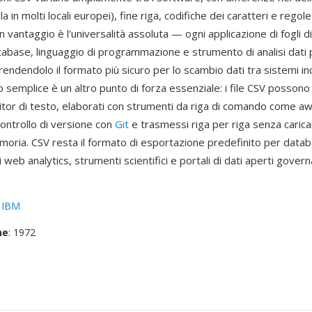
a in molti locali europei), fine riga, codifiche dei caratteri e regole
 vantaggio è l'universalità assoluta — ogni applicazione di fogli di
tabase, linguaggio di programmazione e strumento di analisi dati
rendendolo il formato più sicuro per lo scambio dati tra sistemi inc
o semplice è un altro punto di forza essenziale: i file CSV posson
ditor di testo, elaborati con strumenti da riga di comando come a
controllo di versione con
Git
e trasmessi riga per riga senza caricar
moria. CSV resta il formato di esportazione predefinito per data
web analytics, strumenti scientifici e portali di dati aperti governat
:
IBM
ne
: 1972