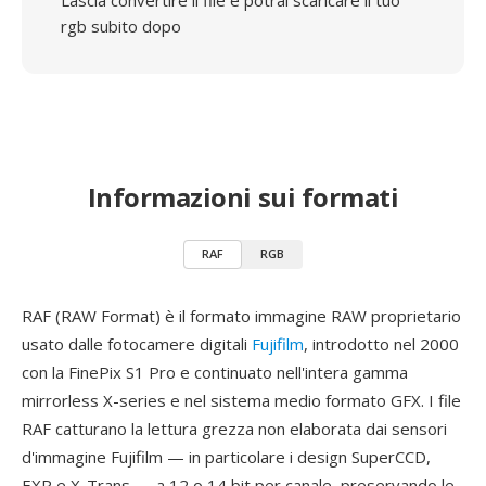
Lascia convertire il file e potrai scaricare il tuo
rgb subito dopo
Informazioni sui formati
RAF
RGB
RAF (RAW Format) è il formato immagine RAW proprietario
usato dalle fotocamere digitali
Fujifilm
, introdotto nel 2000
con la FinePix S1 Pro e continuato nell'intera gamma
mirrorless X-series e nel sistema medio formato GFX. I file
RAF catturano la lettura grezza non elaborata dai sensori
d'immagine Fujifilm — in particolare i design SuperCCD,
EXR e X-Trans — a 12 o 14 bit per canale, preservando le