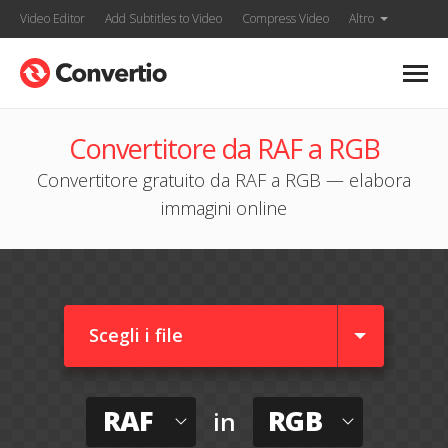
Video Editor
Add Subtitles to Video
Compress Video
Altro
Convertitore da RAF a RGB
Convertitore gratuito da RAF a RGB — elabora
immagini online
Scegli i file
RAF
RGB
in