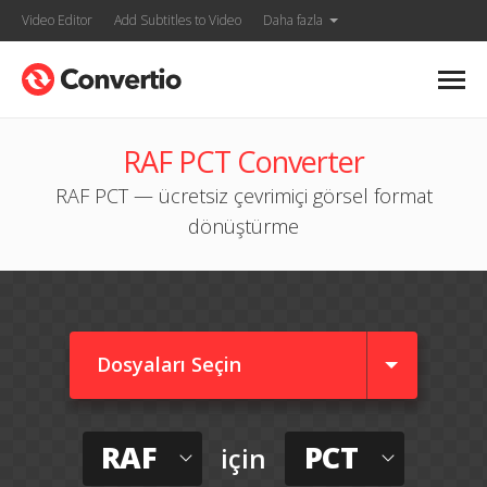
Video Editor
Add Subtitles to Video
Daha fazla
RAF PCT Converter
RAF PCT — ücretsiz çevrimiçi görsel format
dönüştürme
Dosyaları Seçin
RAF
PCT
için