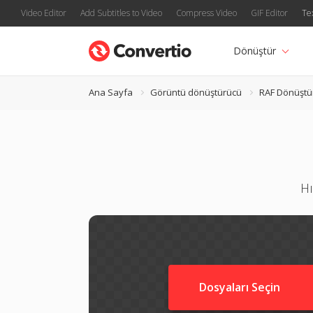
Video Editor
Add Subtitles to Video
Compress Video
GIF Editor
Te
Dönüştür
Ana Sayfa
Görüntü dönüştürücü
RAF Dönüştü
Hı
Dosyaları Seçin