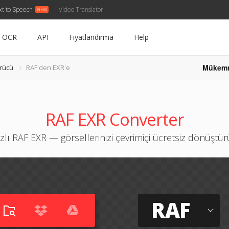
xt to Speech
Video Translator
OCR
API
Fiyatlandırma
Help
Mükem
rücü
RAF'den EXR'e
RAF EXR Converter
zlı RAF EXR — görsellerinizi çevrimiçi ücretsiz dönüştü
RAF