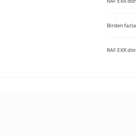
RAF EXR dön
Birden fazl
RAF EXR dön