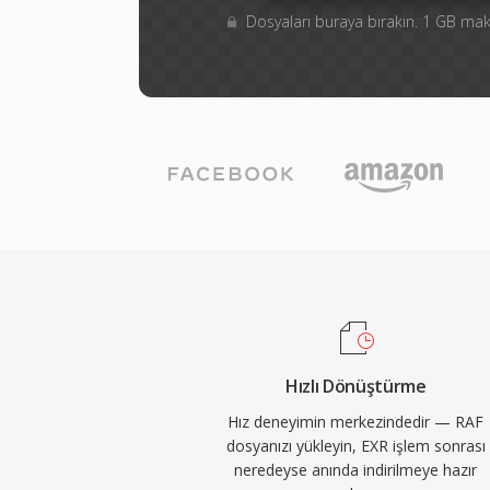
Dosyaları buraya bırakın. 1 GB m
Hızlı Dönüştürme
Hız deneyimin merkezindedir — RAF
dosyanızı yükleyin, EXR işlem sonrası
neredeyse anında indirilmeye hazır