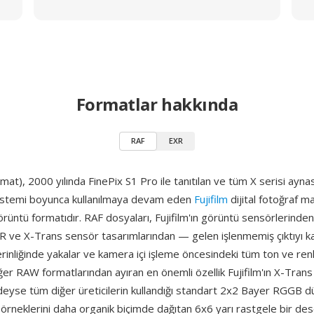
Formatlar hakkında
RAF
EXR
t), 2000 yılında FinePix S1 Pro ile tanıtılan ve tüm X serisi aynas
istemi boyunca kullanılmaya devam eden
Fujifilm
dijital fotoğraf ma
örüntü formatıdır. RAF dosyaları, Fujifilm'ın görüntü sensörlerinden
 ve X-Trans sensör tasarımlarından — gelen işlenmemiş çıktıyı ka
rinliğinde yakalar ve kamera içi işleme öncesindeki tüm ton ve renk 
iğer RAW formatlarından ayıran en önemli özellik Fujifilm'ın X-Trans 
edeyse tüm diğer üreticilerin kullandığı standart 2x2 Bayer RGGB d
örneklerini daha organik biçimde dağıtan 6x6 yarı rastgele bir dese