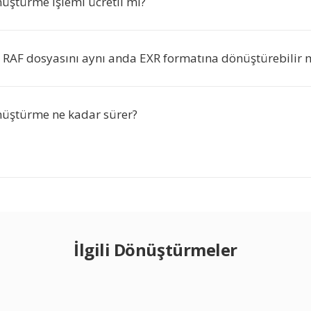
üştürme işlemi ücretli mi?
a RAF dosyasını aynı anda EXR formatına dönüştürebilir 
üştürme ne kadar sürer?
İlgili Dönüştürmeler