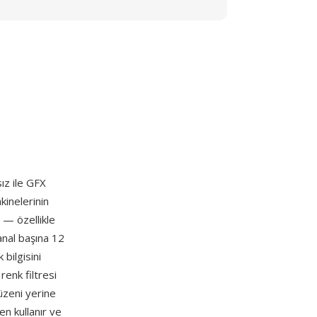
ız ile GFX
kinelerinin
 — özellikle
nal başına 12
bilgisini
renk filtresi
üzeni yerine
n kullanır ve