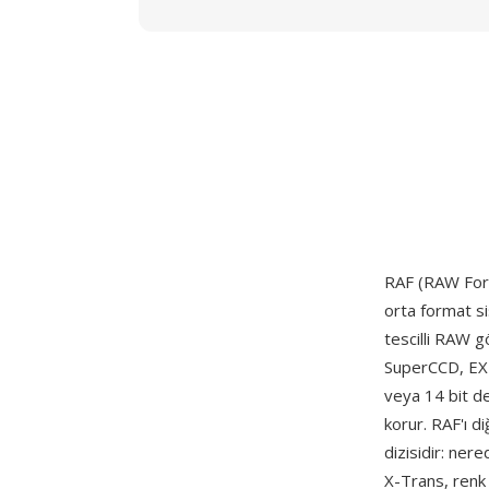
RAF (RAW Forma
orta format s
tescilli RAW g
SuperCCD, EXR
veya 14 bit de
korur. RAF'ı d
dizisidir: ner
X-Trans, renk 