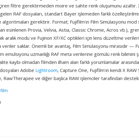
çiren filtre gerektirmeden moire ve sahte renk oluşumunu azaltır.
elen RAF dosyaları, standart Bayer işlemeden farklı özelleştirilmi
lgoritmaları gerektirir. Format; Fujifilm'ın Film Simülasyonu mod 
dan esinlenen Provia, Velvia, Astia, Classic Chrome, Acros vb.), gren
mik aralık modu ve Fujinon XF/XC optikleri için lens düzeltme verileri
veriler saklar. Önemli bir avantaj, Film Simülasyonu mirasıdır — Fuj
 film emülsiyonu uzmanlığı RAF meta verilerine gömülü renk bilimini şe
kalite kaybı olmadan filmden ilham alan farklı yorumlamalar arasında
F dosyaları Adobe
Lightroom
, Capture Öne, Fujifilm'ın kendi X RAW 
aw, RawTherapee ve diğer başlıca RAW işlemciler tarafından deste
ifilm
0