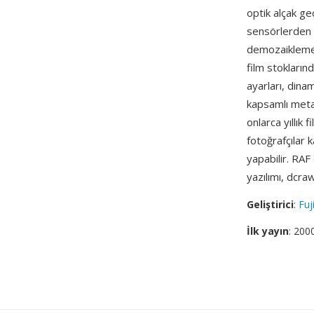
optik alçak ge
sensörlerden g
demozaikleme a
film stokların
ayarları, dina
kapsamlı meta 
onlarca yıllık
fotoğrafçılar 
yapabilir. RA
yazılımı, dcr
Geliştirici
:
Fuj
İlk yayın
: 200