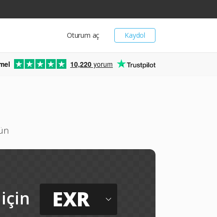
Oturum aç
Kaydol
mel
10,220
yorum
rün
EXR
için