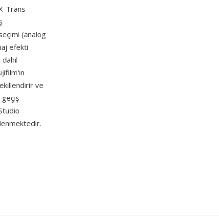
 X-Trans
ş
seçimi (analog
aj efekti
 dahil
ifilm'ın
killendirir ve
 geçiş
Studio
klenmektedir.