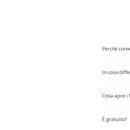
Perché conv
In cosa diff
Cosa apre i 
È gratuito?