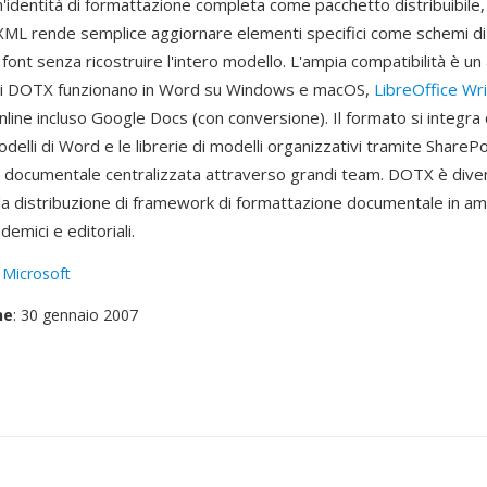
'identità di formattazione completa come pacchetto distribuibile,
a XML rende semplice aggiornare elementi specifici come schemi di 
i font senza ricostruire l'intero modello. L'ampia compatibilità è un
lli DOTX funzionano in Word su Windows e macOS,
LibreOffice Wr
line incluso Google Docs (con conversione). Il formato si integra 
delli di Word e le librerie di modelli organizzativi tramite SharePo
 documentale centralizzata attraverso grandi team. DOTX è diven
la distribuzione di framework di formattazione documentale in am
demici e editoriali.
:
Microsoft
ne
: 30 gennaio 2007