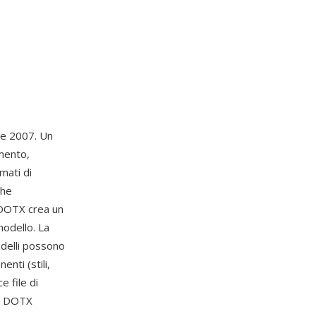
ce 2007. Un
umento,
mati di
che
 DOTX crea un
odello. La
odelli possono
nti (stili,
e file di
li DOTX