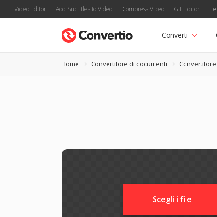
Video Editor
Add Subtitles to Video
Compress Video
GIF Editor
Te
Converti
Home
Convertitore di documenti
Convertitor
Scegli i file