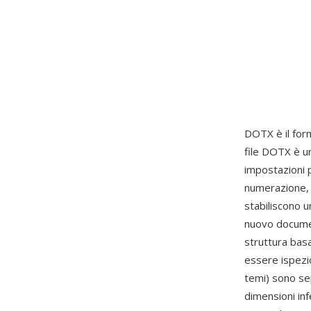
DOTX è il fo
file DOTX è u
impostazioni p
numerazione, c
stabiliscono 
nuovo documen
struttura bas
essere ispezio
temi) sono sep
dimensioni in