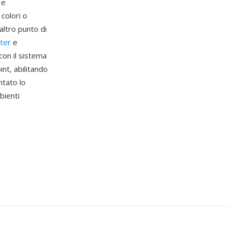
 e
colori o
 altro punto di
iter
e
con il sistema
int, abilitando
tato lo
bienti