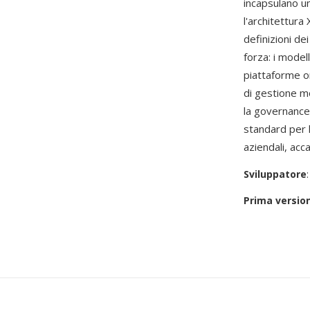
incapsulano un
l'architettur
definizioni de
forza: i mode
piattaforme on
di gestione mo
la governance
standard per 
aziendali, acca
Sviluppatore
Prima versio