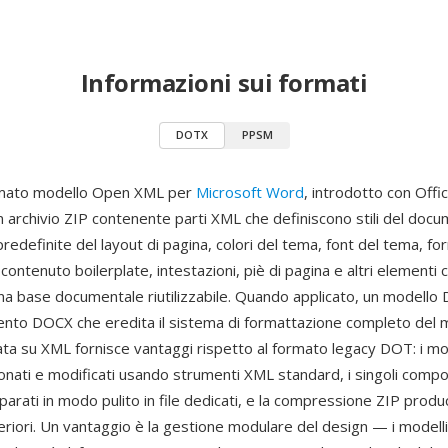
Informazioni sui formati
DOTX
PPSM
rmato modello Open XML per
Microsoft Word
, introdotto con Offi
n archivio ZIP contenente parti XML che definiscono stili del doc
redefinite del layout di pagina, colori del tema, font del tema, for
ontenuto boilerplate, intestazioni, piè di pagina e altri elementi 
una base documentale riutilizzabile. Quando applicato, un modello
to DOCX che eredita il sistema di formattazione completo del m
ata su XML fornisce vantaggi rispetto al formato legacy DOT: i m
nati e modificati usando strumenti XML standard, i singoli compone
arati in modo pulito in file dedicati, e la compressione ZIP produc
feriori. Un vantaggio è la gestione modulare del design — i model