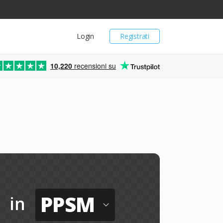
Login
Registrati
10,220
recensioni su
PPSM
in