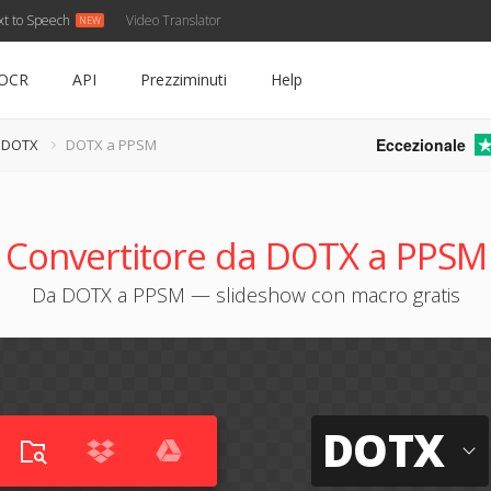
xt to Speech
Video Translator
OCR
API
Prezziminuti
Help
Eccezionale
e DOTX
DOTX a PPSM
Convertitore da DOTX a PPSM
Da DOTX a PPSM — slideshow con macro gratis
DOTX