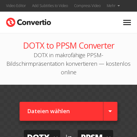
Video Editor
Add Subtitles to Video
Compress Video
Mehr
DOTX to PPSM Converter
DOTX in makrofähige PPSM-
Bildschirmpräsentation konvertieren — kostenlos
online
Dateien wählen