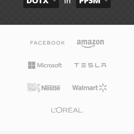
DOTX
PPSM
in