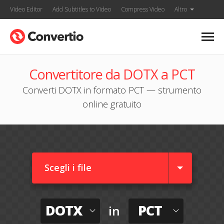
Video Editor
Add Subtitles to Video
Compress Video
Altro
Convertitore da DOTX a PCT
Converti DOTX in formato PCT — strumento
online gratuito
Scegli i file
DOTX
PCT
in