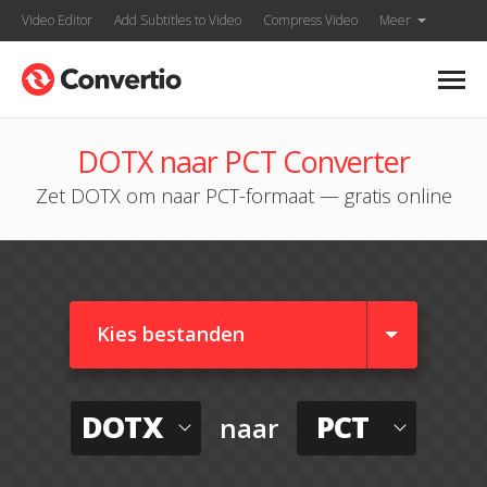
Video Editor
Add Subtitles to Video
Compress Video
Meer
DOTX naar PCT Converter
Zet DOTX om naar PCT-formaat — gratis online
Kies bestanden
DOTX
PCT
naar