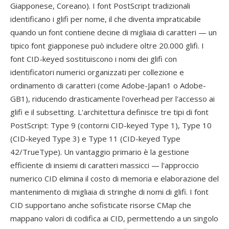
Giapponese, Coreano). I font PostScript tradizionali
identificano i glifi per nome, il che diventa impraticabile
quando un font contiene decine di migliaia di caratteri — un
tipico font giapponese può includere oltre 20.000 glifi. I
font CID-keyed sostituiscono i nomi dei glifi con
identificatori numerici organizzati per collezione e
ordinamento di caratteri (come Adobe-Japan1 o Adobe-
GB1), riducendo drasticamente l'overhead per l'accesso ai
glifi e il subsetting. L'architettura definisce tre tipi di font
PostScript: Type 9 (contorni CID-keyed Type 1), Type 10
(CID-keyed Type 3) e Type 11 (CID-keyed Type
42/TrueType). Un vantaggio primario è la gestione
efficiente di insiemi di caratteri massicci — l'approccio
numerico CID elimina il costo di memoria e elaborazione del
mantenimento di migliaia di stringhe di nomi di glifi. I font
CID supportano anche sofisticate risorse CMap che
mappano valori di codifica ai CID, permettendo a un singolo