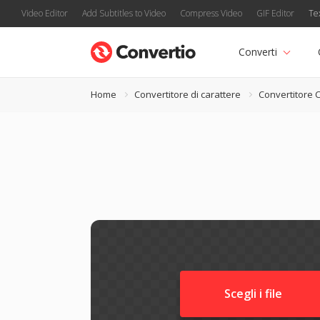
Video Editor
Add Subtitles to Video
Compress Video
GIF Editor
Te
Converti
Home
Convertitore di carattere
Convertitore 
Scegli i file