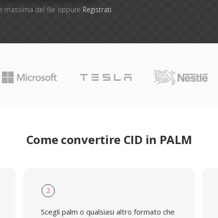
one massima del file oppure
Registrati
Come convertire CID in PALM
2
Scegli palm o qualsiasi altro formato che