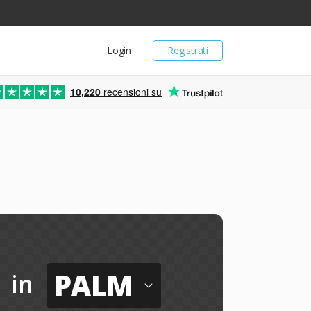
Login
Registrati
10,220
recensioni su
PALM
in