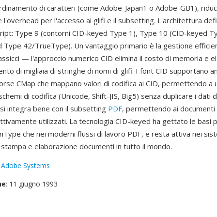
ordinamento di caratteri (come Adobe-Japan1 o Adobe-GB1), ridu
l'overhead per l'accesso ai glifi e il subsetting. L'architettura defi
cript: Type 9 (contorni CID-keyed Type 1), Type 10 (CID-keyed T
 Type 42/TrueType). Un vantaggio primario è la gestione efficien
assicci — l'approccio numerico CID elimina il costo di memoria e 
to di migliaia di stringhe di nomi di glifi. I font CID supportano a
isorse CMap che mappano valori di codifica ai CID, permettendo a u
schemi di codifica (Unicode, Shift-JIS, Big5) senza duplicare i dati dei
 si integra bene con il subsetting
PDF
, permettendo ai documenti 
ffettivamente utilizzati. La tecnologia CID-keyed ha gettato le basi 
nType che nei moderni flussi di lavoro PDF, e resta attiva nei sist
 stampa e elaborazione documenti in tutto il mondo.
:
Adobe Systems
ne
: 11 giugno 1993