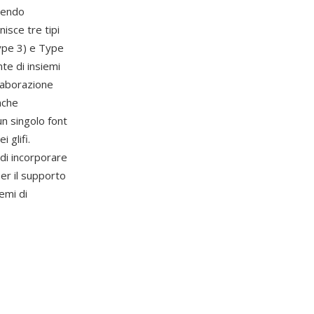
cendo
nisce tre tipi
ype 3) e Type
te di insiemi
elaborazione
nche
n singolo font
 glifi.
di incorporare
per il supporto
emi di