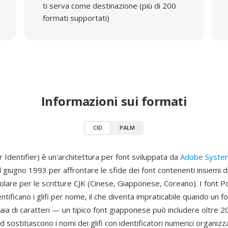
ti serva come destinazione (più di 200
formati supportati)
Informazioni sui formati
CID
PALM
 Identifier) è un'architettura per font sviluppata da
Adobe Syste
l giugno 1993 per affrontare le sfide dei font contenenti insiemi di
colare per le scritture CJK (Cinese, Giapponese, Coreano). I font P
dentificano i glifi per nome, il che diventa impraticabile quando un f
iaia di caratteri — un tipico font giapponese può includere oltre 20.
 sostituiscono i nomi dei glifi con identificatori numerici organizz