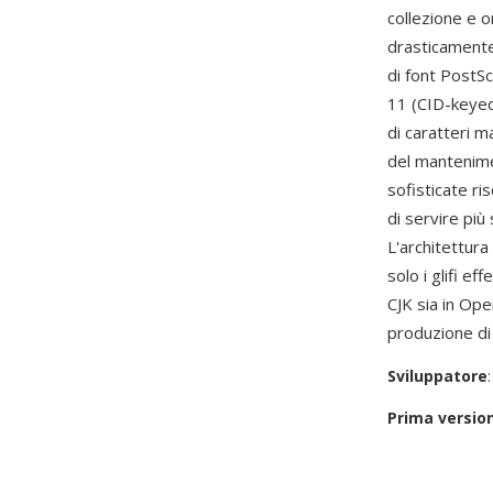
collezione e 
drasticamente 
di font PostS
11 (CID-keyed
di caratteri m
del mantenimen
sofisticate r
di servire più 
L'architettura
solo i glifi e
CJK sia in Ope
produzione di
Sviluppatore
Prima versio