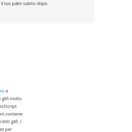
il tuo palm subito dopo
ms
e
 glifi molto
ostScript
ont contiene
000 glifi. I
ati per