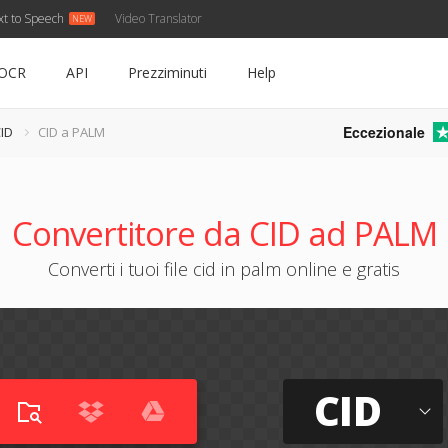
xt to Speech
Video Translator
OCR
API
Prezziminuti
Help
Eccezionale
CID
CID a PALM
Convertitore da CID ad PALM
Converti i tuoi file cid in palm online e gratis
CID