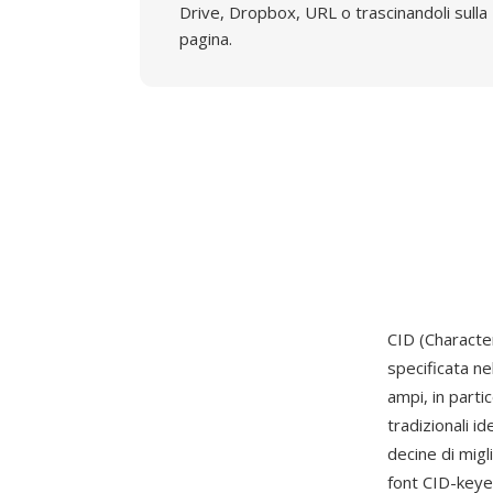
Drive, Dropbox, URL o trascinandoli sulla
pagina.
CID (Character
specificata ne
ampi, in parti
tradizionali i
decine di migl
font CID-keyed