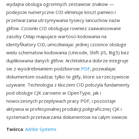
wydajna obsluga ogromnych zestawow znakow —
podejscie numeryczne CID eliminuje koszt pamieci i
przetwarzania utrzymywania tysiecy łancuchow nazw
glifow. Czcionki CID obsluguja rowniez zaawansowane
zasoby CMap mapujace wartosci kodowania na
identyfikatory CID, umozliwiajac jednej czcionce obsluge
wielu schematow kodowania (Unicode, Shift-JIS, Big5) bez
duplikowania danych glifow. Architektura dobrze integruje
sie z wyodrebnianiem podzbiorow
PDF
, pozwalajac
dokumentom osadzac tylko te glify, ktore sa rzeczywiscie
uzywane. Technologia z kluczem CID polozyla fundamenty
pod obsluge CJK zarowno w OpenType, jak i
nowoczesnych przepływach pracy PDF, i pozostaje
aktywna w profesjonalnej produkcji poligraficznej CJK i
systemach przetwarzania dokumentow na calym swiecie.
Twórca
:
Adobe Systems