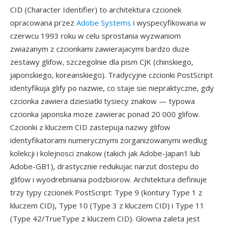
CID (Character Identifier) to architektura czcionek
opracowana przez
Adobe Systems
i wyspecyfikowana w
czerwcu 1993 roku w celu sprostania wyzwaniom
zwiazanym z czcionkami zawierajacymi bardzo duze
zestawy glifow, szczegolnie dla pism CJK (chinskiego,
japonskiego, koreanskiego). Tradycyjne czcionki PostScript
identyfikuja glify po nazwie, co staje sie niepraktyczne, gdy
czcionka zawiera dziesiatki tysiecy znakow — typowa
czcionka japonska moze zawierac ponad 20 000 glifow.
Czcionki z kluczem CID zastepuja nazwy glifow
identyfikatorami numerycznymi zorganizowanymi wedlug
kolekcji i kolejnosci znakow (takich jak Adobe-Japan1 lub
Adobe-GB1), drastycznie redukujac narzut dostepu do
glifow i wyodrebniania podzbiorow. Architektura definiuje
trzy typy czcionek PostScript: Type 9 (kontury Type 1 z
kluczem CID), Type 10 (Type 3 z kluczem CID) i Type 11
(Type 42/TrueType z kluczem CID). Glowna zaleta jest