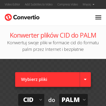
Video Editor
Add Subtitles to Video
Compress Video
Więcej
Konwerter plików CID do PALM
Konwertuj swoje pliki w formacie cid do formatu
palm przez Internet i bezpłatnie
Wybierz pliki
CID
PALM
do