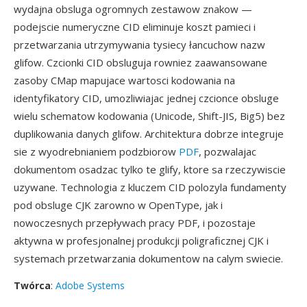
wydajna obsluga ogromnych zestawow znakow —
podejscie numeryczne CID eliminuje koszt pamieci i
przetwarzania utrzymywania tysiecy łancuchow nazw
glifow. Czcionki CID obsluguja rowniez zaawansowane
zasoby CMap mapujace wartosci kodowania na
identyfikatory CID, umozliwiajac jednej czcionce obsluge
wielu schematow kodowania (Unicode, Shift-JIS, Big5) bez
duplikowania danych glifow. Architektura dobrze integruje
sie z wyodrebnianiem podzbiorow
PDF
, pozwalajac
dokumentom osadzac tylko te glify, ktore sa rzeczywiscie
uzywane. Technologia z kluczem CID polozyla fundamenty
pod obsluge CJK zarowno w OpenType, jak i
nowoczesnych przepływach pracy PDF, i pozostaje
aktywna w profesjonalnej produkcji poligraficznej CJK i
systemach przetwarzania dokumentow na calym swiecie.
Twórca
:
Adobe Systems