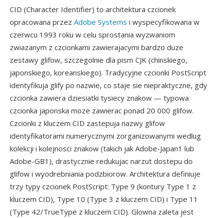
CID (Character Identifier) to architektura czcionek
opracowana przez
Adobe Systems
i wyspecyfikowana w
czerwcu 1993 roku w celu sprostania wyzwaniom
zwiazanym z czcionkami zawierajacymi bardzo duze
zestawy glifow, szczegolnie dla pism CJK (chinskiego,
japonskiego, koreanskiego). Tradycyjne czcionki PostScript
identyfikuja glify po nazwie, co staje sie niepraktyczne, gdy
czcionka zawiera dziesiatki tysiecy znakow — typowa
czcionka japonska moze zawierac ponad 20 000 glifow.
Czcionki z kluczem CID zastepuja nazwy glifow
identyfikatorami numerycznymi zorganizowanymi wedlug
kolekcji i kolejnosci znakow (takich jak Adobe-Japan1 lub
Adobe-GB1), drastycznie redukujac narzut dostepu do
glifow i wyodrebniania podzbiorow. Architektura definiuje
trzy typy czcionek PostScript: Type 9 (kontury Type 1 z
kluczem CID), Type 10 (Type 3 z kluczem CID) i Type 11
(Type 42/TrueType z kluczem CID). Glowna zaleta jest