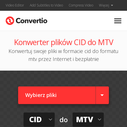
Video Editor
Add Subtitles to Video
Compress Video
Więcej
Konwerter plików CID do MTV
Konwertuj swoje pliki w formacie cid do formatu
mtv przez Internet i bezpłatnie
Wybierz pliki
CID
MTV
do