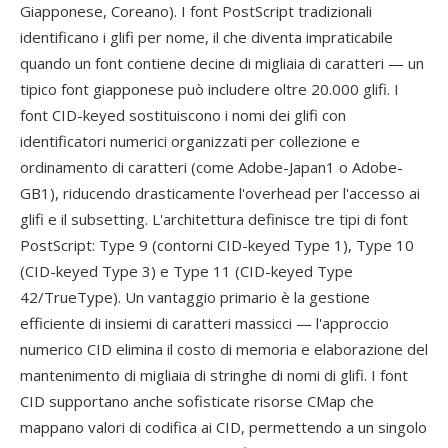
Giapponese, Coreano). I font PostScript tradizionali
identificano i glifi per nome, il che diventa impraticabile
quando un font contiene decine di migliaia di caratteri — un
tipico font giapponese può includere oltre 20.000 glifi. I
font CID-keyed sostituiscono i nomi dei glifi con
identificatori numerici organizzati per collezione e
ordinamento di caratteri (come Adobe-Japan1 o Adobe-
GB1), riducendo drasticamente l'overhead per l'accesso ai
glifi e il subsetting. L'architettura definisce tre tipi di font
PostScript: Type 9 (contorni CID-keyed Type 1), Type 10
(CID-keyed Type 3) e Type 11 (CID-keyed Type
42/TrueType). Un vantaggio primario è la gestione
efficiente di insiemi di caratteri massicci — l'approccio
numerico CID elimina il costo di memoria e elaborazione del
mantenimento di migliaia di stringhe di nomi di glifi. I font
CID supportano anche sofisticate risorse CMap che
mappano valori di codifica ai CID, permettendo a un singolo